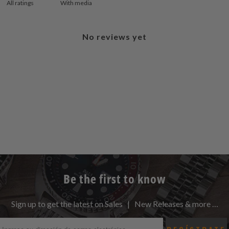
With media
No reviews yet
Be the first to know
Sign up to get the latest on Sales | New Releases & more …