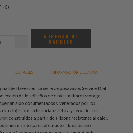
0
(0)
total
de
reseñas
AGREGAR AL
CARRITO
DETALLES
INFORMACIÓN DE ENVÍO
ginal de Haveston: La serie de posavasos Service Dial
elección de los diseños de diales militares vintage
que han sido documentados y venerados por los
 de relojes por su historia, estética y servicio. Los
on construidos a partir de silicona resistente al calor,
s transmite de cerca el carácter de su diseño
irve perfectamente como un suave lugar donde