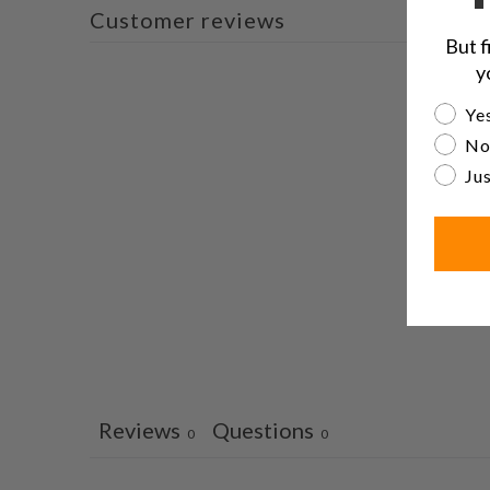
Customer reviews
But f
y
Are yo
Yes
No
Jus
Reviews
Questions
0
0