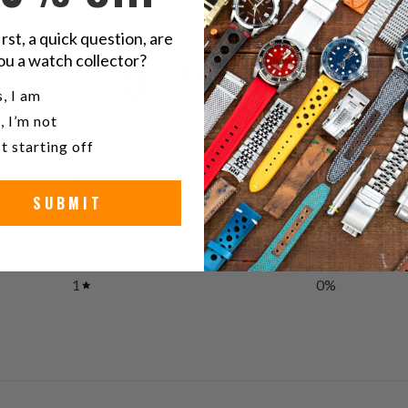
irst, a quick question, are
ou a watch collector?
0
/ 5
u a watch collector?
, I am
0 reviews
, I’m not
t starting off
5
0
%
4
0
%
SUBMIT
3
0
%
2
0
%
1
0
%