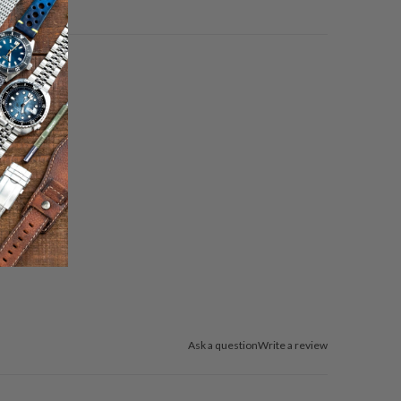
Ask a question
Write a review