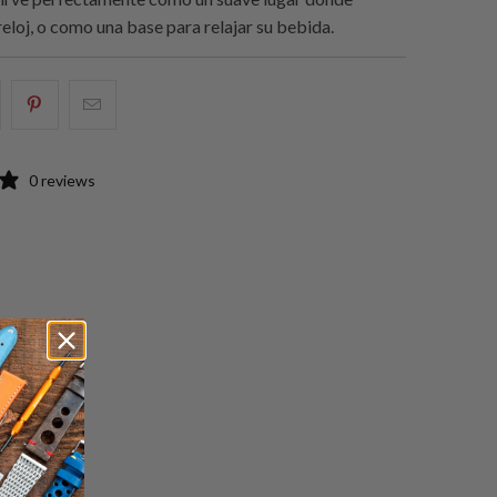
eloj, o como una base para relajar su bebida.
e
omparte
Compartir
Email
sto
esto
this
n
en
to
0 reviews
acebook
Pinterest
a
friend