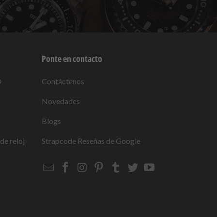
Ponte en contacto
O
Contáctenos
Novedades
Blogs
de reloj
Strapcode
Reseñas de Google
Email
Strapcode
Strapcode
Strapcode
Strapcode
Strapcode
Strapcode
Strapcode
on
on
on
on
on
on
Facebook
Instagram
Pinterest
Tumblr
Twitter
YouTube