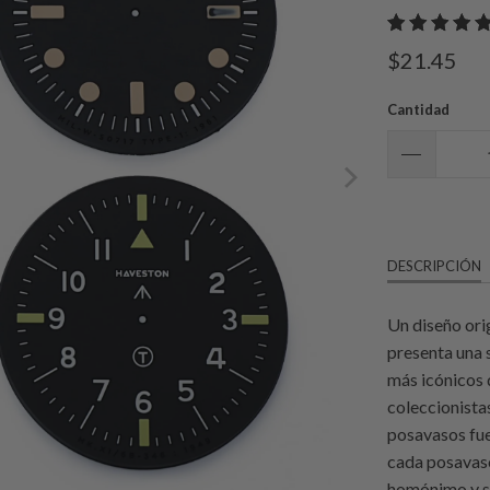
$21.45
Cantidad
DESCRIPCIÓN
Un diseño ori
presenta una s
más icónicos 
coleccionistas
posavasos fuer
cada posavaso
homónimo y s