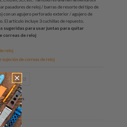
ar pasadores de reloj / barras de resorte del tipo de
oj con un agujero perforado exterior / agujero de
o. El artículo incluye 3 cuchillas de repuesto.
 sugeridas para usar juntas para quitar
 correas de reloj
de reloj
 sujeción de correas de reloj
e
omparte
Compartir
Email
sto
esto
this
n
en
to
0 reviews
acebook
Pinterest
a
friend