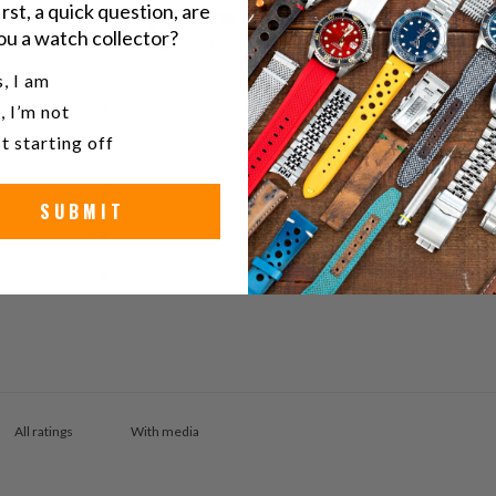
irst, a quick question, are
0
ou a watch collector?
/ 5
0 reviews
u a watch collector?
, I am
5
0
%
, I’m not
t starting off
4
0
%
3
0
%
SUBMIT
2
0
%
1
0
%
With media