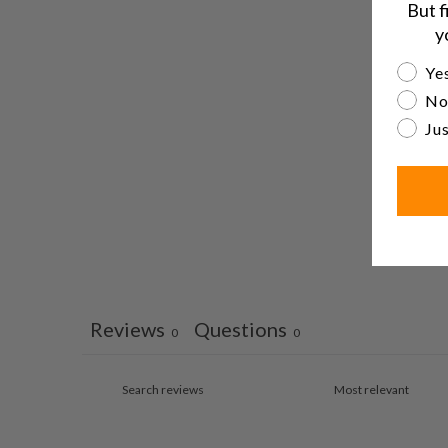
But f
y
Are yo
Yes
No
Jus
Reviews
Questions
0
0