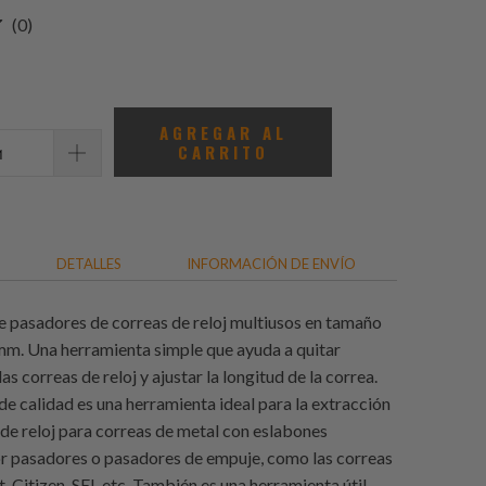
0
(0)
total
de
reseñas
AGREGAR AL
CARRITO
DETALLES
INFORMACIÓN DE ENVÍO
pasadores de correas de reloj multiusos en tamaño
mm. Una herramienta simple que ayuda a quitar
as correas de reloj y ajustar la longitud de la correa.
de calidad es una herramienta ideal para la extracción
de reloj para correas de metal con eslabones
r pasadores o pasadores de empuje, como las correas
t, Citizen, SEI, etc. También es una herramienta útil