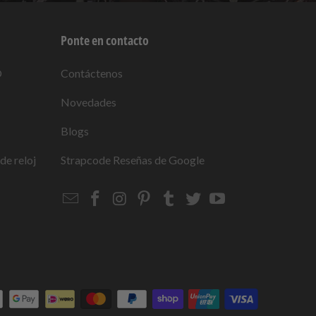
Ponte en contacto
O
Contáctenos
Novedades
Blogs
de reloj
Strapcode
Reseñas de Google
Email
Strapcode
Strapcode
Strapcode
Strapcode
Strapcode
Strapcode
Strapcode
on
on
on
on
on
on
Facebook
Instagram
Pinterest
Tumblr
Twitter
YouTube