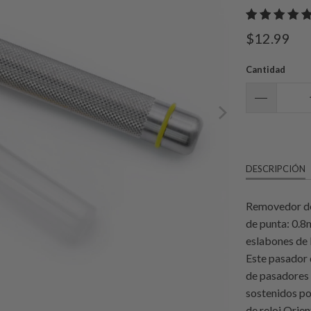
$12.99
Cantidad
DESCRIPCIÓN
Removedor de 
de punta: 0.8
eslabones de l
Este pasador 
de pasadores 
sostenidos po
de reloj Orien