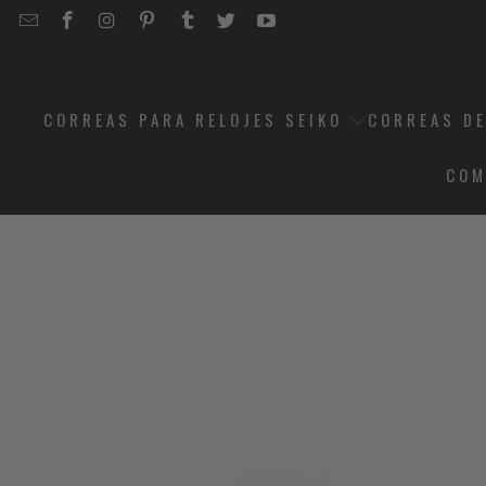
EMAIL
STRAPCODE
STRAPCODE
STRAPCODE
STRAPCODE
STRAPCODE
STRAPCODE
STRAPCODE
ON
ON
ON
ON
ON
ON
FACEBOOK
INSTAGRAM
PINTEREST
TUMBLR
TWITTER
YOUTUBE
CORREAS PARA RELOJES SEIKO
CORREAS DE
COM