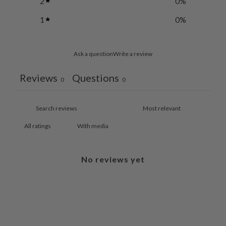
2
0
%
1
0
%
Ask a question
Write a review
Reviews
Questions
0
0
With media
No reviews yet