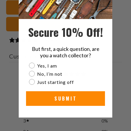
Tejido náutico Correas de reloj
negras Correas de reloj
Secure 10% Off!
0 reviews
But first, a quick question, are
you a watch collector?
Customer reviews
Are you a watch collector?
Yes, I am
0
No, I’m not
/ 5
Just starting off
0 reviews
SUBMIT
5
0
%
4
0
%
3
0
%