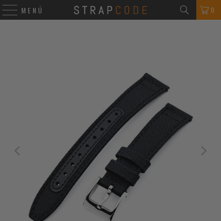
0
MENÚ