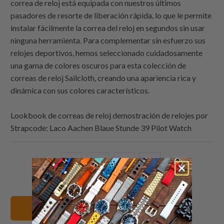
correa de reloj está equipada con nuestros últimos
pasadores de resorte de liberación rápida, lo que le permite
instalar fácilmente la correa del reloj en segundos sin usar
ninguna herramienta. Para complementar sin esfuerzo sus
relojes deportivos, hemos seleccionado cuidadosamente
una gama de colores oscuros para esta colección de
correas de reloj Sailcloth, creando una apariencia rica y
dinámica con sus colores característicos.
Lookbook de correas de reloj demostración de relojes por
Strapcode: Laco Aachen Blaue Stunde 39 Pilot Watch
Comparte
Comparte
Compartir
Email
esto
esto
esto
this
en
en
en
to
Twitter
Facebook
Pinterest
a
19mm Correas de reloj
friend