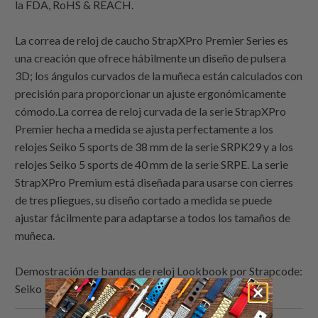
la FDA, RoHS & REACH.
La correa de reloj de caucho StrapXPro Premier Series es
una creación que ofrece hábilmente un diseño de pulsera
3D; los ángulos curvados de la muñeca están calculados con
precisión para proporcionar un ajuste ergonómicamente
cómodo.La correa de reloj curvada de la serie StrapXPro
Premier hecha a medida se ajusta perfectamente a los
relojes Seiko 5 sports de 38 mm de la serie SRPK29 y a los
relojes Seiko 5 sports de 40 mm de la serie SRPE. La serie
StrapXPro Premium está diseñada para usarse con cierres
de tres pliegues, su diseño cortado a medida se puede
ajustar fácilmente para adaptarse a todos los tamaños de
muñeca.
Demostración de bandas de reloj Lookbook por
Strapcode
:
Seiko 5 Sports 38mm SRPK33 Verde Teal