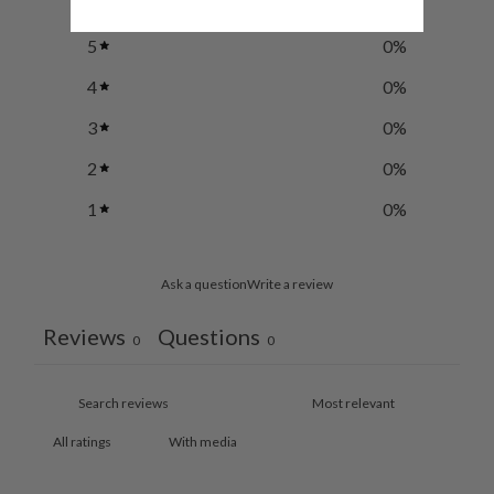
5
0
%
4
0
%
3
0
%
2
0
%
1
0
%
Ask a question
Write a review
Reviews
Questions
0
0
With media