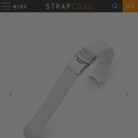
0
MENÚ