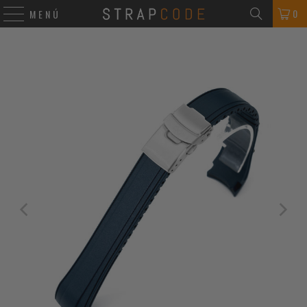
0
MENÚ