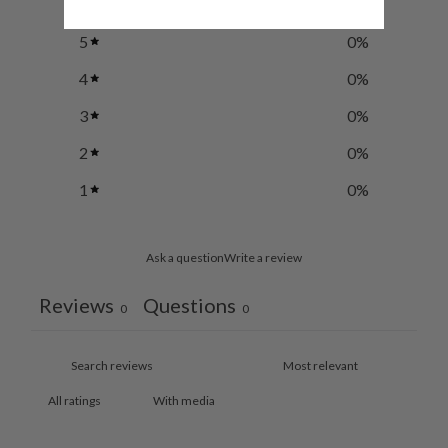
5
0
%
4
0
%
3
0
%
2
0
%
1
0
%
Ask a question
Write a review
Reviews
Questions
0
0
With media