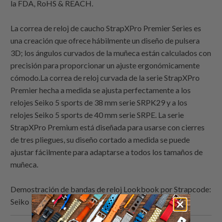
la FDA, RoHS & REACH.
La correa de reloj de caucho StrapXPro Premier Series es
una creación que ofrece hábilmente un diseño de pulsera
3D; los ángulos curvados de la muñeca están calculados con
precisión para proporcionar un ajuste ergonómicamente
cómodo.La correa de reloj curvada de la serie StrapXPro
Premier hecha a medida se ajusta perfectamente a los
relojes Seiko 5 sports de 38 mm serie SRPK29 y a los
relojes Seiko 5 sports de 40 mm serie SRPE. La serie
StrapXPro Premium está diseñada para usarse con cierres
de tres pliegues, su diseño cortado a medida se puede
ajustar fácilmente para adaptarse a todos los tamaños de
muñeca.
Demostración de bandas de reloj Lookbook por
Strapcode
:
Seiko 5 Sports 38mm SRPK29 Negro