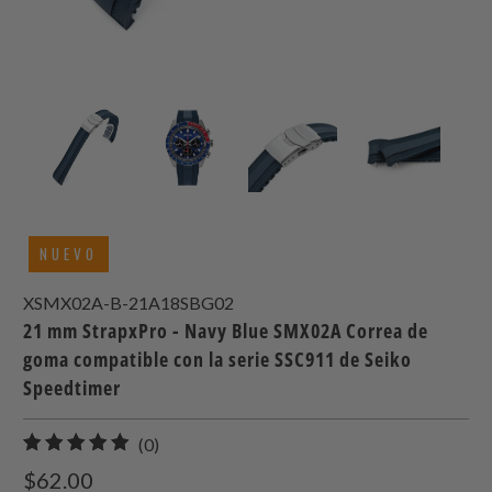
NUEVO
XSMX02A-B-21A18SBG02
21 mm StrapxPro - Navy Blue SMX02A Correa de
goma compatible con la serie SSC911 de Seiko
Speedtimer
0
(0)
total
$62.00