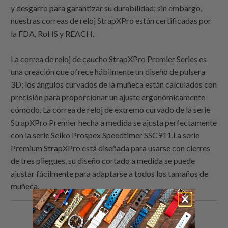
y desgarro para garantizar su durabilidad; sin embargo,
nuestras correas de reloj StrapXPro están certificadas por
la FDA, RoHS y REACH.
La correa de reloj de caucho StrapXPro Premier Series es
una creación que ofrece hábilmente un diseño de pulsera
3D; los ángulos curvados de la muñeca están calculados con
precisión para proporcionar un ajuste ergonómicamente
cómodo. La correa de reloj de extremo curvado de la serie
StrapXPro Premier hecha a medida se ajusta perfectamente
con la serie Seiko Prospex Speedtimer SSC911.La serie
Premium StrapXPro está diseñada para usarse con cierres
de tres pliegues, su diseño cortado a medida se puede
ajustar fácilmente para adaptarse a todos los tamaños de
muñeca.
Comparte
Comparte
Compartir
Email