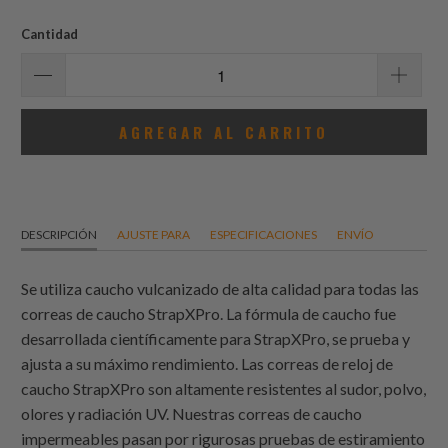
de
reseñas
Cantidad
AGREGAR AL CARRITO
DESCRIPCIÓN
AJUSTE PARA
ESPECIFICACIONES
ENVÍO
Se utiliza caucho vulcanizado de alta calidad para todas las
correas de caucho StrapXPro. La fórmula de caucho fue
desarrollada científicamente para StrapXPro, se prueba y
ajusta a su máximo rendimiento. Las correas de reloj de
caucho StrapXPro son altamente resistentes al sudor, polvo,
olores y radiación UV. Nuestras correas de caucho
impermeables pasan por rigurosas pruebas de estiramiento