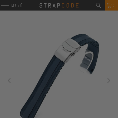
0
MENÚ