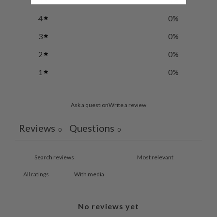
5
0
%
4
0
%
3
0
%
2
0
%
1
0
%
Ask a question
Write a review
Reviews
Questions
0
0
With media
No reviews yet