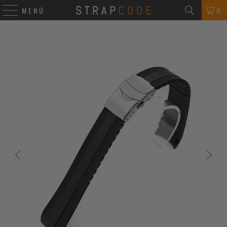
0
MENÚ