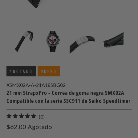
AGOTADO
NUEVO
XSMX02A-A-21A18SBG02
21 mm StrapxPro - Correa de goma negra SMX02A
Compatible con la serie SSC911 de Seiko Speedtimer
0
(0)
total
$62.00
Agotado
de