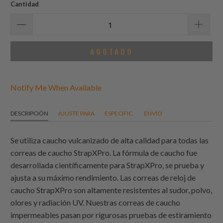
reseñas
Cantidad
AGOTADO
Notify Me When Available
DESCRIPCIÓN
AJUSTE PARA
ESPECIFIC.
ENVÍO
Se utiliza caucho vulcanizado de alta calidad para todas las
correas de caucho StrapXPro. La fórmula de caucho fue
desarrollada científicamente para StrapXPro, se prueba y
ajusta a su máximo rendimiento. Las correas de reloj de
caucho StrapXPro son altamente resistentes al sudor, polvo,
olores y radiación UV. Nuestras correas de caucho
impermeables pasan por rigurosas pruebas de estiramiento