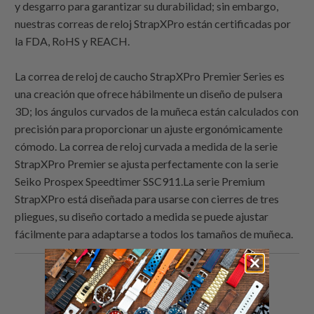
y desgarro para garantizar su durabilidad; sin embargo,
nuestras correas de reloj StrapXPro están certificadas por
la FDA, RoHS y REACH.
La correa de reloj de caucho StrapXPro Premier Series es
una creación que ofrece hábilmente un diseño de pulsera
3D; los ángulos curvados de la muñeca están calculados con
precisión para proporcionar un ajuste ergonómicamente
cómodo. La correa de reloj curvada a medida de la serie
StrapXPro Premier se ajusta perfectamente con la serie
Seiko Prospex Speedtimer SSC911.La serie Premium
StrapXPro está diseñada para usarse con cierres de tres
pliegues, su diseño cortado a medida se puede ajustar
fácilmente para adaptarse a todos los tamaños de muñeca.
Comparte
Comparte
Compartir
Email
esto
esto
esto
this