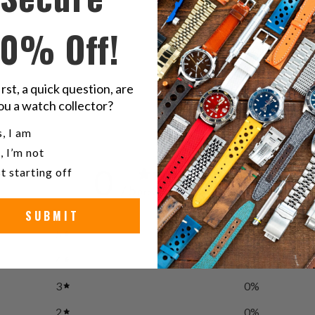
Goma
10% Off!
bla
irst, a quick question, are
ou a watch collector?
u a watch collector?
, I am
, I’m not
0
t starting off
/ 5
0 reviews
SUBMIT
5
0
%
4
0
%
3
0
%
2
0
%