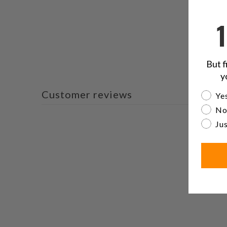
But f
y
Customer reviews
Are yo
Yes
No
Jus