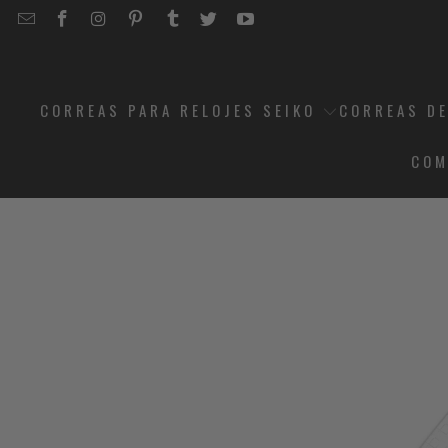
EMAIL
STRAPCODE
STRAPCODE
STRAPCODE
STRAPCODE
STRAPCODE
STRAPCODE
STRAPCODE
ON
ON
ON
ON
ON
ON
FACEBOOK
INSTAGRAM
PINTEREST
TUMBLR
TWITTER
YOUTUBE
CORREAS PARA RELOJES SEIKO
CORREAS DE
COM