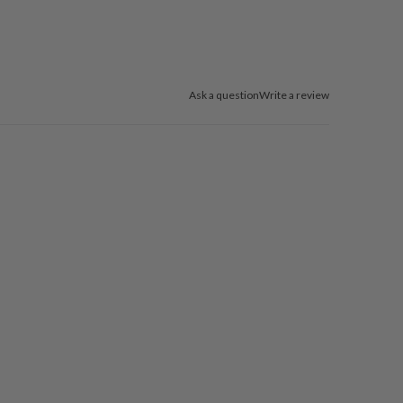
Ask a question
Write a review