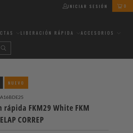
0
INICIAR SESIÓN
ECTAS
LIBERACIÓN RÁPIDA
ACCESORIOS
NUEVO
A16BDE25
n rápida FKM29 White FKM
RELAP CORREP