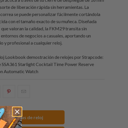
sorte de liberación rápida sin herramientas. La
a correa se puede personalizar fácilmente cortándola
cida con el tamaño exacto de su muñeca. Diseñada
que valoran la calidad, la FKM29 transita sin
entornos de negocios a casuales, aportando un
 y profesional a cualquier reloj.
loj Lookbook demostración de relojes por
Strapcode:
e SSA361 Starlight Cocktail Time Power Reserve
ion Automatic Watch
e
omparte
Compartir
Email
sto
esto
this
n
en
to
acebook
Pinterest
a
mm Correas de reloj
friend