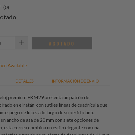
0
(0)
total
otado
de
reseñas
AGOTADO
en Available
DETALLES
INFORMACIÓN DE ENVÍO
reloj premium FKM29 presenta un patrón de
pirado en el ratán, con sutiles líneas de cuadrícula que
nte juego de luces a lo largo de su perfil plano.
 un ancho de asa de 20 mm con siete opciones de
, esta correa combina un estilo elegante con una
 práctica a través de su cierre de despliegue de 16 mm