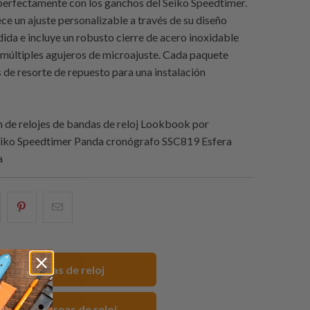
erfectamente con los ganchos del Seiko Speedtimer.
ce un ajuste personalizable a través de su diseño
ida e incluye un robusto cierre de acero inoxidable
 múltiples agujeros de microajuste. Cada paquete
s de resorte de repuesto para una instalación
de relojes de bandas de reloj Lookbook por
eiko Speedtimer Panda cronógrafo SSC819 Esfera
a
e
omparte
Compartir
Email
sto
esto
this
n
en
to
acebook
Pinterest
a
mm Correas de reloj
friend
 FKM Correas de reloj