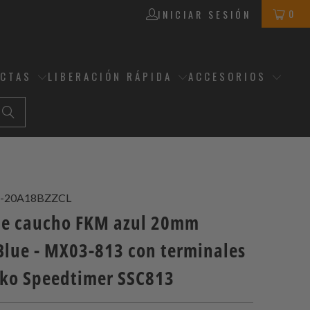
0
INICIAR SESIÓN
ECTAS
LIBERACIÓN RÁPIDA
ACCESORIOS
-20A18BZZCL
de caucho FKM azul 20mm
 Blue - MX03-813 con terminales
iko Speedtimer SSC813