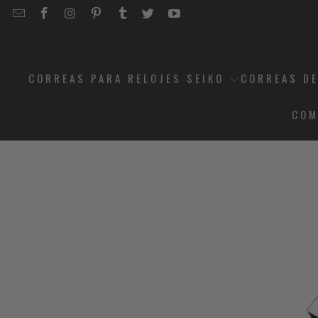
EMAIL
STRAPCODE
STRAPCODE
STRAPCODE
STRAPCODE
STRAPCODE
STRAPCODE
STRAPCODE
ON
ON
ON
ON
ON
ON
FACEBOOK
INSTAGRAM
PINTEREST
TUMBLR
TWITTER
YOUTUBE
CORREAS PARA RELOJES SEIKO
CORREAS DE
COM