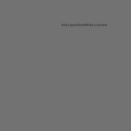
Ask a question
Write a review