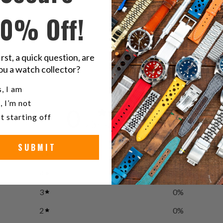
10% Off!
az
irst, a quick question, are
ou a watch collector?
u a watch collector?
, I am
, I’m not
0
t starting off
/ 5
0 reviews
SUBMIT
5
0
%
4
0
%
3
0
%
2
0
%