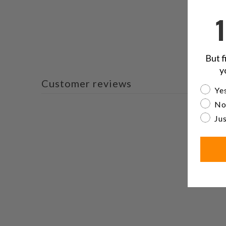
But f
y
Customer reviews
Are yo
Yes
No
Jus