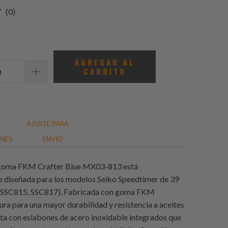
0
(0)
total
de
reseñas
AGREGAR AL
CARRITO
AJUSTE PARA
ONES
ENVÍO
 goma FKM Crafter Blue MX03-813 está
 diseñada para los modelos Seiko Speedtimer de 39
SSC815, SSC817). Fabricada con goma FKM
ura para una mayor durabilidad y resistencia a aceites
nta con eslabones de acero inoxidable integrados que