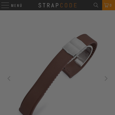
0
MENÚ