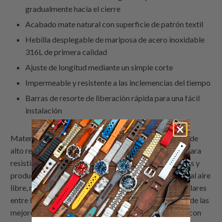
gradualmente hacia el cierre
Acabado mate natural con superficie de patrón textil
Hebilla desplegable de mariposa de acero inoxidable
316L de primera calidad
Ajuste de longitud mediante un simple corte
Impermeable y resistente a las inclemencias del tiempo
Barras de resorte de liberación rápida para una fácil
instalación
Material FKM: FKM - Fluoroelastómero, un material de
alto rendimiento de excepcional densidad, diseñado para
resistir condiciones adversas como altas temperaturas y
productos químicos. Es impermeable e ideal para uso al aire
libre, razón por la cual las correas FKM son muy populares
entre buceadores y aventureros. Sin duda, esta es una de las
mejores correas de reloj de goma que funcionan bien con