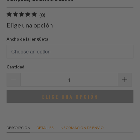
0
(0)
total
Elige una opción
de
reseñas
Ancho de la lengüeta
Cantidad
ELIGE UNA OPCIÓN
DESCRIPCIÓN
DETALLES
INFORMACIÓN DE ENVÍO