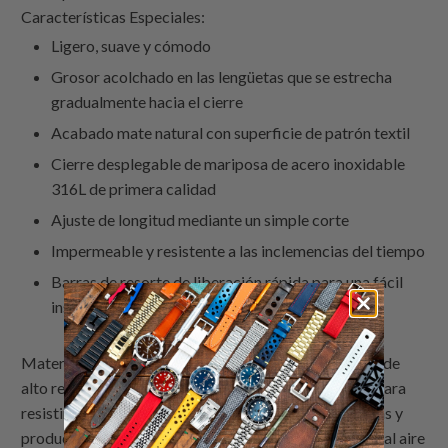
Características Especiales:
Ligero, suave y cómodo
Grosor acolchado en las lengüetas que se estrecha
gradualmente hacia el cierre
Acabado mate natural con superficie de patrón textil
Cierre desplegable de mariposa de acero inoxidable
316L de primera calidad
Ajuste de longitud mediante un simple corte
Impermeable y resistente a las inclemencias del tiempo
Barras de resorte de liberación rápida para una fácil
instalación
Material FKM: FKM - Fluoroelastómero, un material de
alto rendimiento de excepcional densidad, diseñado para
resistir condiciones adversas como altas temperaturas y
productos químicos. Es impermeable e ideal para uso al aire