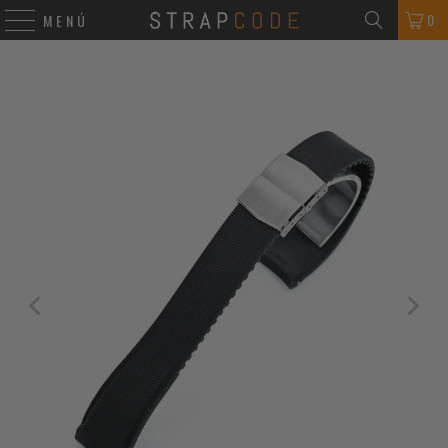
0
MENÚ