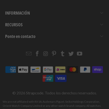
INFORMACIÓN
RECURSOS
Ponte en contacto
Email
Strapcode
Strapcode
Strapcode
Strapcode
Strapcode
Strapcode
Strapcode
on
on
on
on
on
on
Facebook
Instagram
Pinterest
Tumblr
Twitter
YouTube
© 2026
Strapcode
. Todos los derechos reservados.
We are not affiliated with RX SA, Audemars Piguet, Seiko Holdings Corporation,
Orient Watch Company Limited or any other watch brand company. All watches,