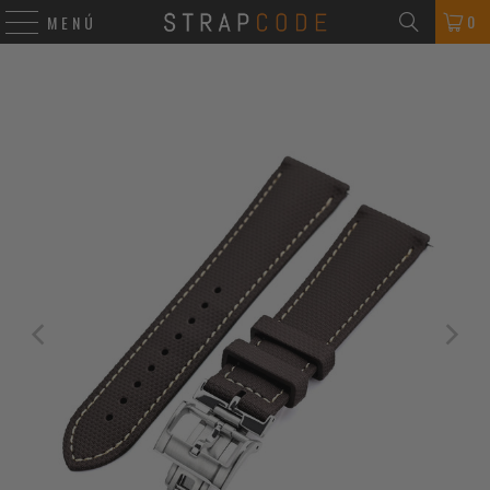
0
MENÚ