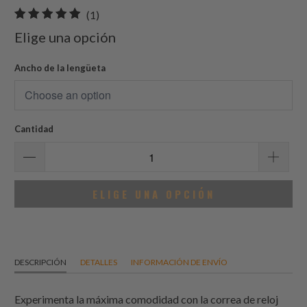
1
(1)
total
Elige una opción
de
reseñas
Ancho de la lengüeta
Cantidad
ELIGE UNA OPCIÓN
DESCRIPCIÓN
DETALLES
INFORMACIÓN DE ENVÍO
Experimenta la máxima comodidad con la correa de reloj