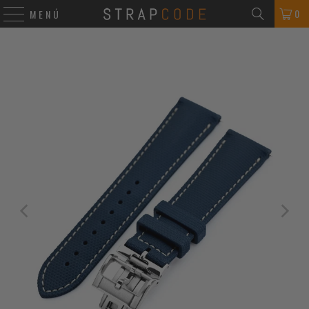
0
MENÚ