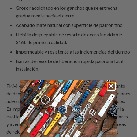
Grosor acolchado en los ganchos que se estrecha
gradualmente hacia el cierre
Acabado mate natural con superficie de patrón fino
Hebilla desplegable de resorte de acero inoxidable
316L de primera calidad.
Impermeable y resistente a las inclemencias del tiempo
Barras de resorte de liberación rápida para una fácil
instalación.
FKM - Fluoroelastómero, un material de alto rendimiento
de densidad excepcional, diseñado para resistir condiciones
adversas como altas temperaturas y productos químicos.
Es impermeable e ideal para uso al aire libre, razón por la
cual las correas FKM son muy populares entre buceadores
y aventureros. Sin duda, esta es una de las mejores correas
de reloj de goma que funcionan bien con sus relojes de