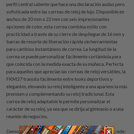
perfil central saliente que hace una declaración audaz pero
sofisticada entre las correas de reloj de lujo. Disponible en
anchos de 20 mm o 22 mm con seis impresionantes
opciones de color, esta correa combina estilo con
practicidad a través de su cierre de despliegue de 16 mm y
barras de resorte de liberación rápida sin herramientas
para cambios instantáneos de correa. La longitud de la
correa se puede personalizar fácilmente cortándola para
que coincida con la medida exacta de su muñeca. Perfecta
para aquellos que aprecian las correas de reloj versátiles, la
FKM27 transita fácilmente entre looks deportivos y
elegantes, elevando su reloj inteligente a una apariencia más
premium o complementando su reloj tradicional. Esta
correa de reloj adaptable le permite personalizar el
carácter de su reloj, ya sea que se dirija al gimnasio o a una
reunión de negocios.
Demostración de relojes de bandas de reloj por
Strapcode
: