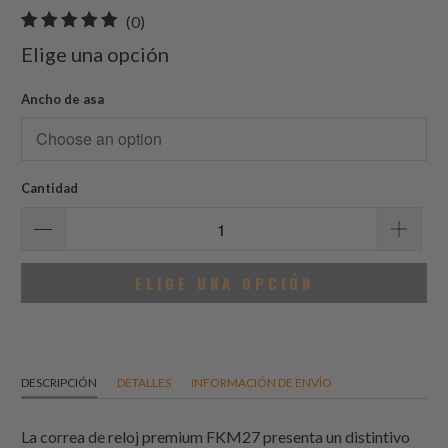
0
(0)
total
Elige una opción
de
reseñas
Ancho de asa
Cantidad
ELIGE UNA OPCIÓN
DESCRIPCIÓN
DETALLES
INFORMACIÓN DE ENVÍO
La correa de reloj premium FKM27 presenta un distintivo