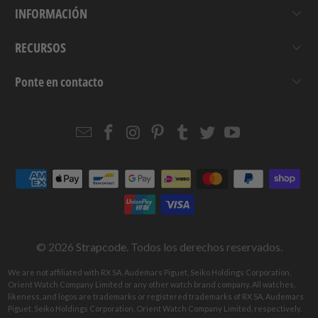
INFORMACIÓN
RECURSOS
Ponte en contacto
Email
Strapcode
Strapcode
Strapcode
Strapcode
Strapcode
Strapcode
Strapcode
on
on
on
on
on
on
Facebook
Instagram
Pinterest
Tumblr
Twitter
YouTube
© 2026
Strapcode
. Todos los derechos reservados.
We are not affiliated with RX SA, Audemars Piguet, Seiko Holdings Corporation,
Orient Watch Company Limited or any other watch brand company. All watches,
likeness, and logos are trademarks or registered trademarks of RX SA, Audemars
Piguet, Seiko Holdings Corporation, Orient Watch Company Limited, respectively.