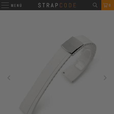
0
MENÚ