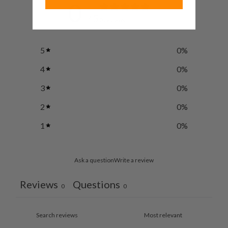
0
/ 5
0 reviews
5
0
%
4
0
%
3
0
%
2
0
%
1
0
%
Ask a question
Write a review
Reviews
Questions
0
0