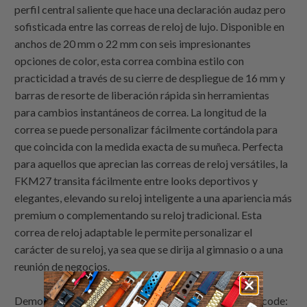
perfil central saliente que hace una declaración audaz pero
sofisticada entre las correas de reloj de lujo. Disponible en
anchos de 20 mm o 22 mm con seis impresionantes
opciones de color, esta correa combina estilo con
practicidad a través de su cierre de despliegue de 16 mm y
barras de resorte de liberación rápida sin herramientas
para cambios instantáneos de correa. La longitud de la
correa se puede personalizar fácilmente cortándola para
que coincida con la medida exacta de su muñeca. Perfecta
para aquellos que aprecian las correas de reloj versátiles, la
FKM27 transita fácilmente entre looks deportivos y
elegantes, elevando su reloj inteligente a una apariencia más
premium o complementando su reloj tradicional. Esta
correa de reloj adaptable le permite personalizar el
carácter de su reloj, ya sea que se dirija al gimnasio o a una
reunión de negocios.
Demostración de relojes de bandas de reloj por
Strapcode
: