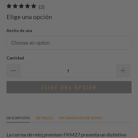
2
(2)
total
Elige una opción
de
reseñas
Ancho de asa
Cantidad
ELIGE UNA OPCIÓN
DESCRIPCIÓN
DETALLES
INFORMACIÓN DE ENVÍO
La correa de reloj premium FKM27 presenta un distintivo