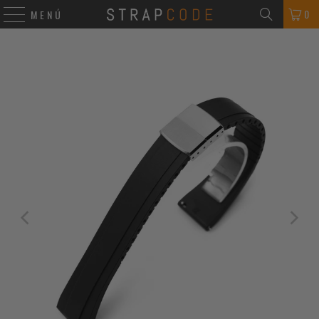
0
MENÚ