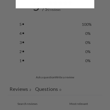
5
/ 5
2 reviews
5
100
%
4
0
%
3
0
%
2
0
%
1
0
%
Ask a question
Write a review
Reviews
Questions
2
0