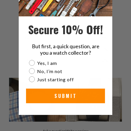
5
67
%
Secure 10% Off!
4
33
%
3
0
%
But first, a quick question, are
2
0
%
you a watch collector?
1
0
%
Are you a watch collector?
Yes, I am
No, I’m not
Just starting off
SUBMIT
Ask a question
Write a review