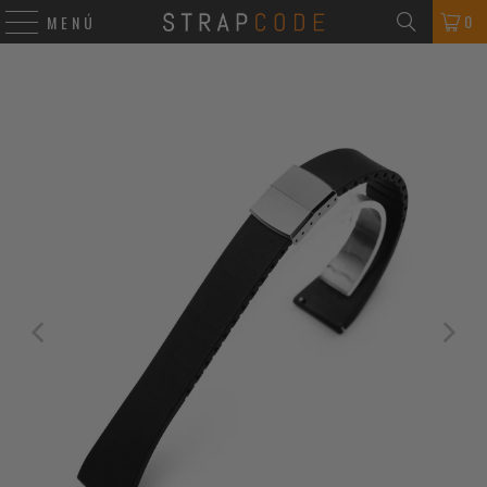
0
MENÚ