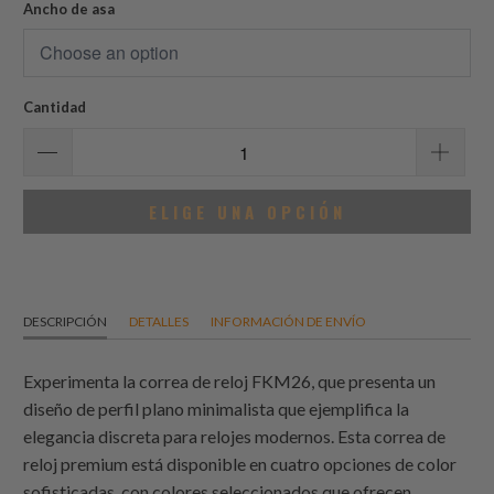
reseñas
Ancho de asa
Cantidad
ELIGE UNA OPCIÓN
DESCRIPCIÓN
DETALLES
INFORMACIÓN DE ENVÍO
Experimenta la correa de reloj FKM26, que presenta un
diseño de perfil plano minimalista que ejemplifica la
elegancia discreta para relojes modernos. Esta correa de
reloj premium está disponible en cuatro opciones de color
sofisticadas, con colores seleccionados que ofrecen