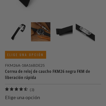
ELIGE UNA OPCIÓN
FKM26A-18A16BDE25
Correa de reloj de caucho FKM26 negra FKM de
liberación rápida
3
(3)
total
Elige una opción
de