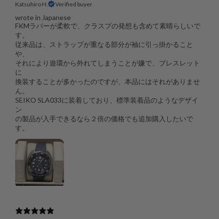
Katsuhiro H.
Verified buyer
wrote in Japanese
FKMラバーが柔軟で、クラスプの発想も含めて素晴らしいで
す。
従来品は、ストラップが重なる部分が袖に引っ掛かること
や、
それにより遊環から外れてしまうことが嫌で、ブレスレット
に
換装することが多かったのですが、本品にはそれがありませ
ん。
SEIKO SLA033に装着しており、標準装着品のようなデザイ
ン
の製品が入手できるなら２倍の価格でも追加購入したいで
す。