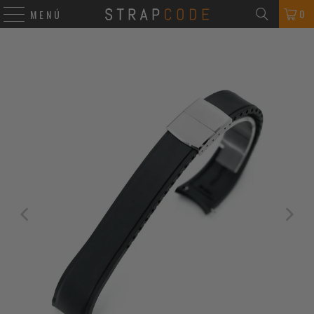
0
MENÚ