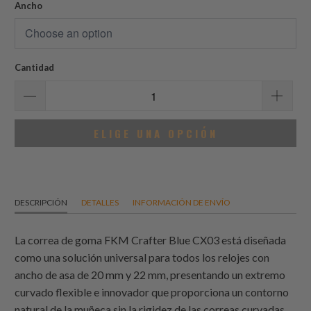
reseñas
Ancho
Cantidad
ELIGE UNA OPCIÓN
DESCRIPCIÓN
DETALLES
INFORMACIÓN DE ENVÍO
La correa de goma FKM Crafter Blue CX03 está diseñada
como una solución universal para todos los relojes con
ancho de asa de 20 mm y 22 mm, presentando un extremo
curvado flexible e innovador que proporciona un contorno
natural de la muñeca sin la rigidez de las correas curvadas