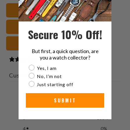
Twitter
Facebook
Pinterest
a
Ver todas las correas
friend
Crafter Blue Correas de reloj
Secure 10% Off!
negras Correas de reloj
But first, a quick question, are
you a watch collector?
2 reviews
Are you a watch collector?
Yes, I am
Customer reviews
No, I’m not
Just starting off
5
/ 5
SUBMIT
2 reviews
5
100
%
4
0
%