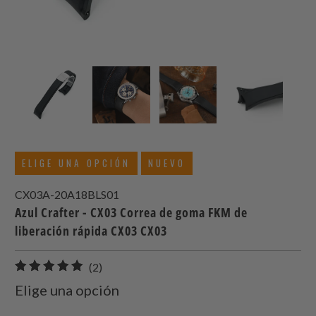
ELIGE UNA OPCIÓN
NUEVO
CX03A-20A18BLS01
Azul Crafter - CX03 Correa de goma FKM de
liberación rápida CX03 CX03
2
(2)
total
Elige una opción
de