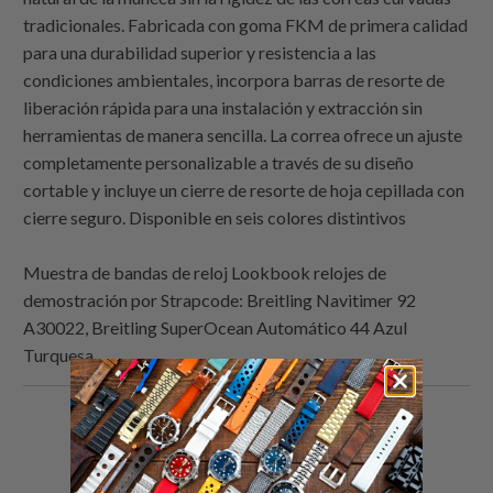
tradicionales. Fabricada con goma FKM de primera calidad
para una durabilidad superior y resistencia a las
condiciones ambientales, incorpora barras de resorte de
liberación rápida para una instalación y extracción sin
herramientas de manera sencilla. La correa ofrece un ajuste
completamente personalizable a través de su diseño
cortable y incluye un cierre de resorte de hoja cepillada con
cierre seguro. Disponible en seis colores distintivos
Muestra de bandas de reloj Lookbook relojes de
demostración por
Strapcode
: Breitling Navitimer 92
A30022, Breitling SuperOcean Automático 44 Azul
Turquesa
Comparte
Comparte
Compartir
Email
esto
esto
esto
this
en
en
en
to