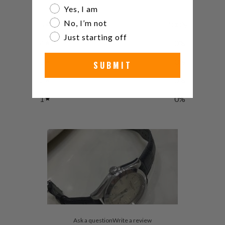
Are you a watch collector?
Yes, I am
No, I’m not
5
100
%
Just starting off
4
0
%
3
0
%
SUBMIT
2
0
%
1
0
%
Ask a question
Write a review