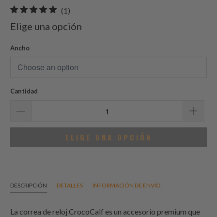
1
(1)
total
Elige una opción
de
reseñas
Ancho
Cantidad
ELIGE UNA OPCIÓN
DESCRIPCIÓN
DETALLES
INFORMACIÓN DE ENVÍO
La correa de reloj CrocoCalf es un accesorio premium que