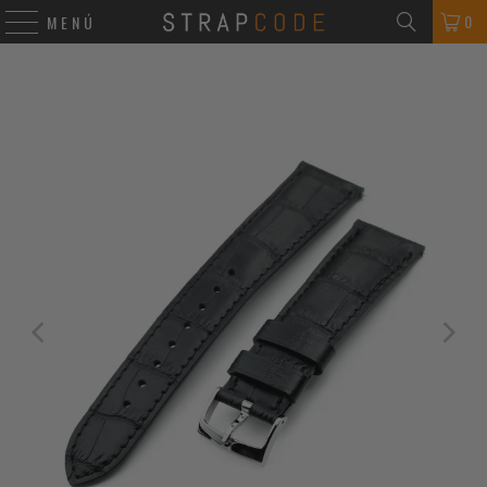
0
MENÚ