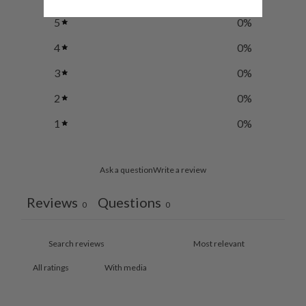
5
0
%
4
0
%
3
0
%
2
0
%
1
0
%
Ask a question
Write a review
Reviews
Questions
0
0
With media