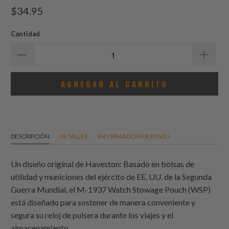
total
$34.95
de
reseñas
Cantidad
AGREGAR AL CARRITO
DESCRIPCIÓN
DETALLES
INFORMACIÓN DE ENVÍO
Un diseño original de Haveston: Basado en bolsas de
utilidad y municiones del ejército de EE. UU. de la Segunda
Guerra Mundial, el M-1937 Watch Stowage Pouch (WSP)
está diseñado para sostener de manera conveniente y
segura su reloj de pulsera durante los viajes y el
almacenamiento.