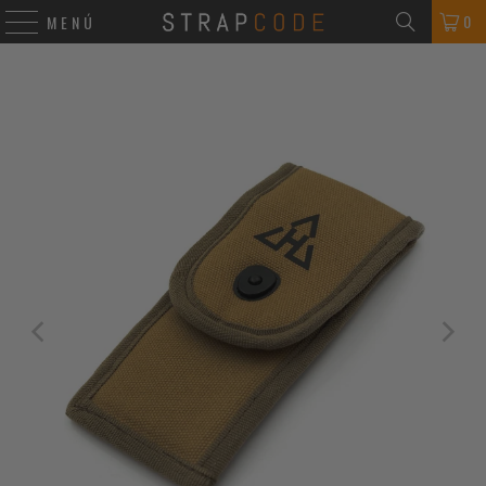
0
MENÚ