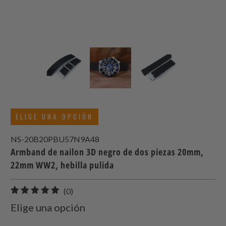
ELIGE UNA OPCIÓN
NS-20B20PBU57N9A48
Armband de nailon 3D negro de dos piezas 20mm,
22mm WW2, hebilla pulida
0
(0)
total
Elige una opción
de