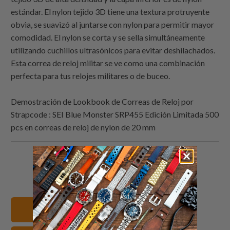
estándar. El nylon tejido 3D tiene una textura protruyente
obvia, se suavizó al juntarse con nylon para permitir mayor
comodidad. El nylon se corta y se sella simultáneamente
utilizando cuchillos ultrasónicos para evitar deshilachados.
Esta correa de reloj militar se ve como una combinación
perfecta para tus relojes militares o de buceo.
Demostración de Lookbook de Correas de Reloj por
Strapcode
: SEI Blue Monster SRP455 Edición Limitada 500
pcs en correas de reloj de nylon de 20 mm
Comparte
Comparte
Compartir
Email
esto
esto
esto
this
en
en
en
to
Twitter
Facebook
Pinterest
a
Ver todas las correas
friend