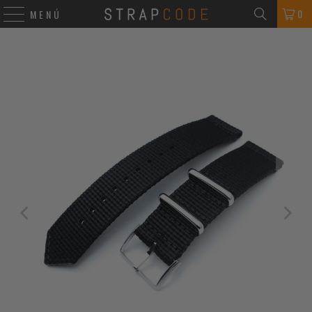
0
MENÚ