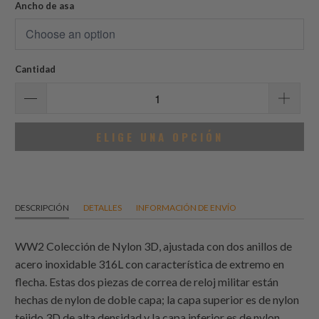
reseñas
Ancho de asa
Cantidad
ELIGE UNA OPCIÓN
DESCRIPCIÓN
DETALLES
INFORMACIÓN DE ENVÍO
WW2 Colección de Nylon 3D, ajustada con dos anillos de
acero inoxidable 316L con característica de extremo en
flecha. Estas dos piezas de correa de reloj militar están
hechas de nylon de doble capa; la capa superior es de nylon
tejido 3D de alta densidad y la capa inferior es de nylon