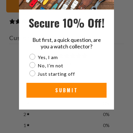
negras Correas de reloj
Secure 10% Off!
0 reviews
Customer reviews
But first, a quick question, are
you a watch collector?
0
Are you a watch collector?
Yes, I am
/ 5
0 reviews
No, I’m not
Just starting off
5
0
%
SUBMIT
4
0
%
3
0
%
2
0
%
1
0
%