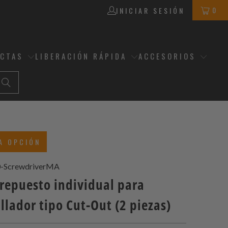
0
INICIAR SESIÓN
ECTAS
LIBERACIÓN RÁPIDA
ACCESORIOS
A OPCIÓN
-ScrewdriverMA
 repuesto individual para
llador tipo Cut-Out (2 piezas)