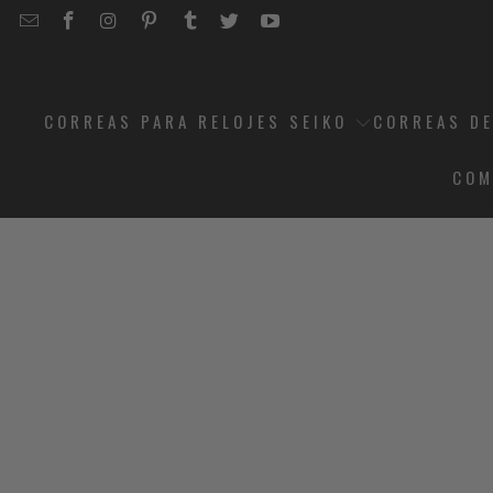
EMAIL
STRAPCODE
STRAPCODE
STRAPCODE
STRAPCODE
STRAPCODE
STRAPCODE
STRAPCODE
ON
ON
ON
ON
ON
ON
FACEBOOK
INSTAGRAM
PINTEREST
TUMBLR
TWITTER
YOUTUBE
CORREAS PARA RELOJES SEIKO
CORREAS DE
COM