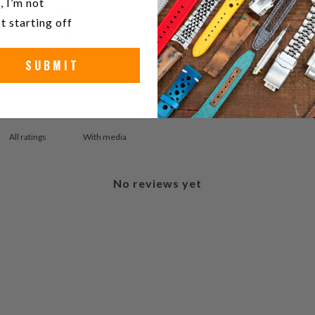
, I’m not
2
0
%
t starting off
1
0
%
SUBMIT
With media
No reviews yet