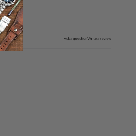
Ask a question
Write a review