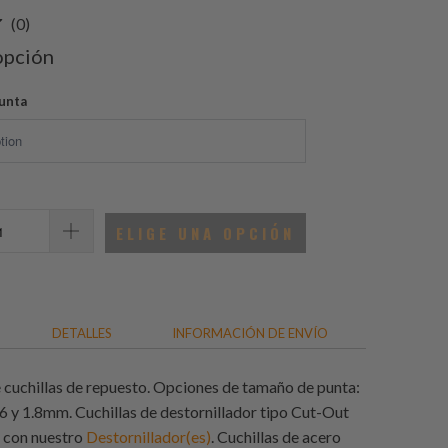
0
(0)
total
opción
de
reseñas
punta
ELIGE UNA OPCIÓN
DETALLES
INFORMACIÓN DE ENVÍO
 cuchillas de repuesto. Opciones de tamaño de punta:
 1.6 y 1.8mm. Cuchillas de destornillador tipo Cut-Out
r con nuestro
Destornillador(es)
. Cuchillas de acero