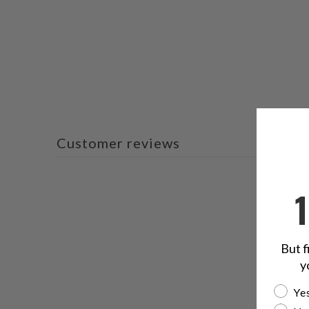
Customer reviews
But f
y
Are yo
Yes