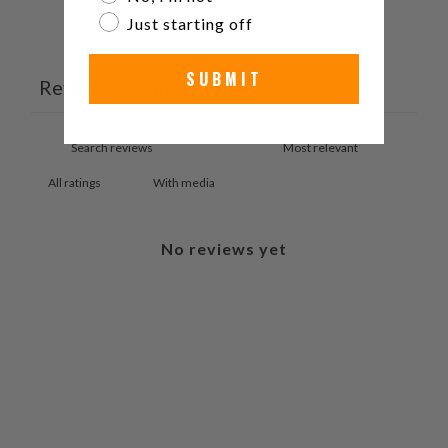
Just starting off
Ask a question
Write a review
SUBMIT
Reviews
Questions
0
1
With media
No reviews yet