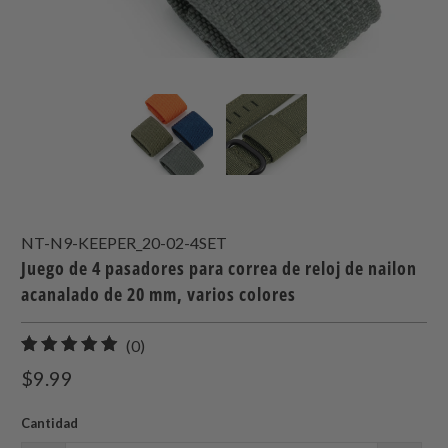
NT-N9-KEEPER_20-02-4SET
Juego de 4 pasadores para correa de reloj de nailon
acanalado de 20 mm, varios colores
0
(0)
total
$9.99
de
reseñas
Cantidad