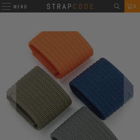
0
MENÚ