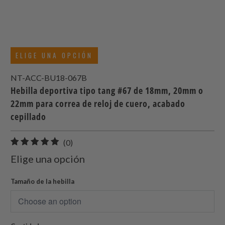
ELIGE UNA OPCIÓN
NT-ACC-BU18-067B
Hebilla deportiva tipo tang #67 de 18mm, 20mm o
22mm para correa de reloj de cuero, acabado
cepillado
0
(0)
total
Elige una opción
de
reseñas
Tamaño de la hebilla