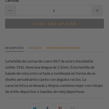
Cantidad
ELIGE UNA OPCIÓN
DESCRIPCIÓN
DETALLES
INFORMACIÓN DE ENVÍO
La hebilla de correa de cuero #67 de acero inoxidable
sólido 316L tiene una lengua de 2.5mm. Esta hebilla de
banda de reloj está cortada y moldeada en forma de un
diseño aerodinámico junto con ángulos rectos. La
característica ordenada y limpia combina mejor con relojes
de estilo deportivo o bandas de reloj deportivas.
Comparte
Comparte
Compartir
Email