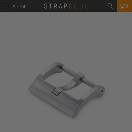
0
MENÚ