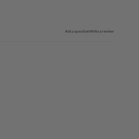
Ask a question
Write a review