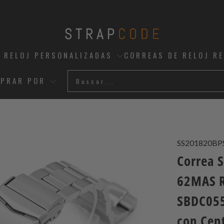
 RELOJ PERSONALIZADAS
CORREAS DE RELOJ R
PRAR POR
SS201820BP
Correa 
62MAS R
SBDC055
con Cent