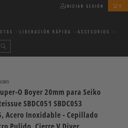
0
INICIAR SESIÓN
ECTAS
LIBERACIÓN RÁPIDA
ACCESORIOS
S085
Super-O Boyer 20mm para Seiko
eissue SBDC051 SBDC053
, Acero Inoxidable - Cepillado
ro Pulido, Cierre V Diver