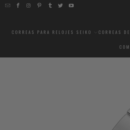
EMAIL
STRAPCODE
STRAPCODE
STRAPCODE
STRAPCODE
STRAPCODE
STRAPCODE
STRAPCODE
ON
ON
ON
ON
ON
ON
FACEBOOK
INSTAGRAM
PINTEREST
TUMBLR
TWITTER
YOUTUBE
CORREAS PARA RELOJES SEIKO
CORREAS DE
COM