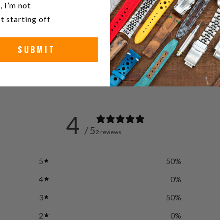
, I’m not
20
t starting off
Acero i
SUBMIT
4
/ 5
2 reviews
5
50
%
4
0
%
3
50
%
2
0
%