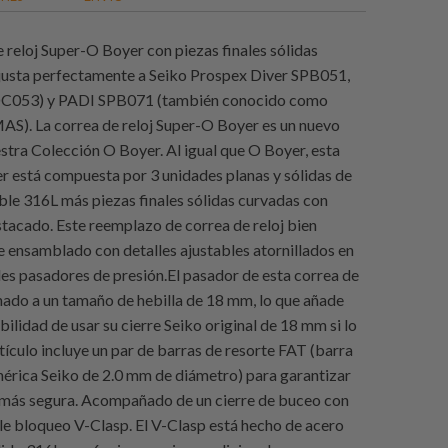
e reloj Super-O Boyer con piezas finales sólidas
justa perfectamente a Seiko Prospex Diver SPB051,
C053) y PADI SPB071 (también conocido como
S). La correa de reloj Super-O Boyer es un nuevo
stra Colección O Boyer. Al igual que O Boyer, esta
 está compuesta por 3 unidades planas y sólidas de
ble 316L más piezas finales sólidas curvadas con
tacado. Este reemplazo de correa de reloj bien
e ensamblado con detalles ajustables atornillados en
iles pasadores de presión.El pasador de esta correa de
finado a un tamaño de hebilla de 18 mm, lo que añade
xibilidad de usar su cierre Seiko original de 18 mm si lo
tículo incluye un par de barras de resorte FAT (barra
nérica Seiko de 2.0 mm de diámetro) para garantizar
 más segura. Acompañado de un cierre de buceo con
e bloqueo V-Clasp. El V-Clasp está hecho de acero