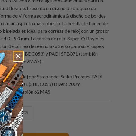
lido 316L con 6 micro agujeros adicionales para un
gitud flexible. Presenta un diseño de bloqueo de
forma de V, forma aerodinámica & diseño de bordes
a dar un aspecto más robusto. La hebilla de buceo de
 biselada es ideal para correas de reloj con un grosor
 4.0 - 5.0 mm. La correa de reloj Super-O Boyer es
ión de correa de reemplazo Seiko para su Prospex
1, SPB053 (SBDC053) y PADI SPB071 (también
mo moderna 62MAS).
ndas de reloj por
Strapcode
: Seiko Prospex PADI
cial SPB071J1 (SBDC055) Divers 200m
ión de la versión 62MAS
e
omparte
Compartir
Email
sto
esto
this
n
en
to
acebook
Pinterest
a