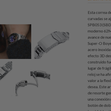
Esta correa d
curvadas se a
SPB053 (SBD
moderno 62MA
avance de nue
Super-O Boyer
acero inoxida
efecto 3D des
construido fu
lugar de frág
reloj se ha a
valor a la fle
desea. Este ar
de resorte ge
una conexión
botón de dobl