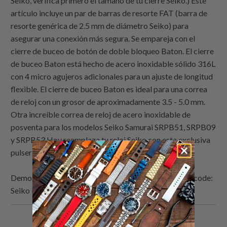
Seiko, verifica primero el tamaño de tu cierre Seiko.) Este
artículo incluye un par de barras de resorte FAT (barra de
resorte genérica de 2.5 mm de diámetro Seiko) para
asegurar una conexión más segura. Se empareja con el
cierre de buceo de botón de doble bloqueo Baton. El cierre
de buceo Baton está hecho de acero inoxidable sólido 316L
con 4 micro agujeros adicionales para un ajuste de longitud
flexible. El cierre de buceo Baton es ideal para una correa
de reloj con un grosor de aproximadamente 3.5 - 5.0 mm.
Otra increíble correa de reloj de acero inoxidable de
posventa para los modelos Seiko Samurai SRPB51, SRPB09
y SRPB53.Hoy reemplaza tu reloj Seiko con esta exclusiva
pulsera de posventa.
Demostración de relojes de bandas de reloj por Strapcode:
Seiko Prospex Samurai SRPB09 Blue Lagoon
Comparte
Comparte
Compartir
Email