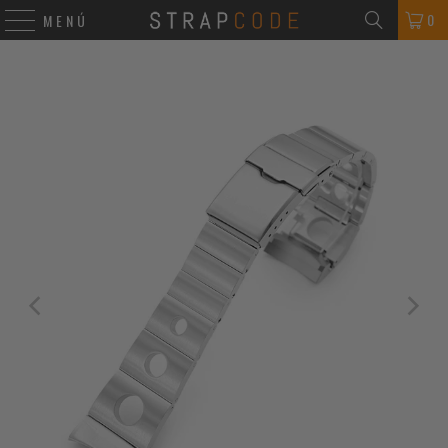
0
MENÚ