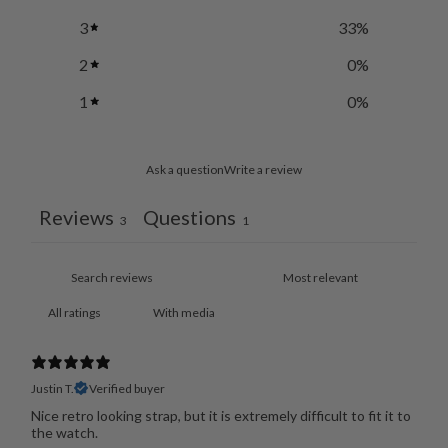
3
33
%
2
0
%
1
0
%
Ask a question
Write a review
Reviews
Questions
3
1
With media
Justin T.
Verified buyer
Nice retro looking strap, but it is extremely difficult to fit it to
the watch.