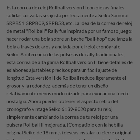
Esta correa de reloj Rollball versión II con piezas finales
sólidas curvadas se ajusta perfectamente a Seiko Samurai
SRPB51, SRPB09, SRPB53, etc. La idea de la correa de reloj
de metal "Rollball" Rally fue inspirada por un famoso juego:
hacer rodar una bola sobre un bache "ball-hop" que lanza la
bola a través de aros y anclada por el reloj cronógrafo
Seiko. A diferencia de las pulseras de rally tradicionales,
esta correa de alta gama Rollball versión II tiene detalles de
eslabones ajustables precisos para un fácil ajuste de
longitud.Esta versión II de Rollball reduce ligeramente el
grosor y la redondez, además de tener un diseño
relativamente menos modernizado para evocar una fuerte
nostalgia. Ahora puedes obtener el aspecto retro del
cronógrafo vintage Seiko 6139-8020 para tu reloj
simplemente cambiando la correa de tu reloj por una
pulsera Rollball II mejorada. (Compatible con la hebilla
original Seiko de 18 mm, si deseas instalar tu cierre original