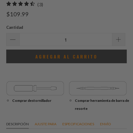
3
(3)
total
$109.99
de
reseñas
Cantidad
AGREGAR AL CARRITO
Comprar destornillador
Comprar herramienta de barra de
resorte
DESCRIPCIÓN
AJUSTE PARA
ESPECIFICACIONES
ENVÍO