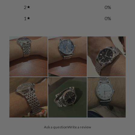
2
0
%
1
0
%
Ask a question
Write a review