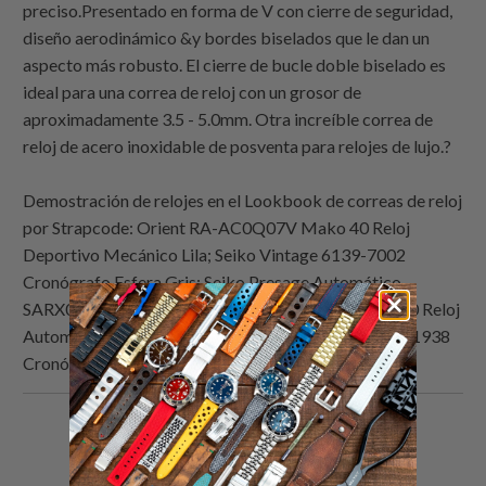
preciso.Presentado en forma de V con cierre de seguridad,
diseño aerodinámico &y bordes biselados que le dan un
aspecto más robusto. El cierre de bucle doble biselado es
ideal para una correa de reloj con un grosor de
aproximadamente 3.5 - 5.0mm. Otra increíble correa de
reloj de acero inoxidable de posventa para relojes de lujo.?
Demostración de relojes en el Lookbook de correas de reloj
por
Strapcode
: Orient RA-AC0Q07V Mako 40 Reloj
Deportivo Mecánico Lila; Seiko Vintage 6139-7002
Cronógrafo Esfera Gris; Seiko Presage Automático
SARX019 Reloj de Esmalte; Seiko Vintage 7006-8070 Reloj
Automático Esfera Azul; Longines Heritage Military 1938
Cronógrafo L2.790.4.53.3
Comparte
Comparte
Compartir
Email
esto
esto
esto
this