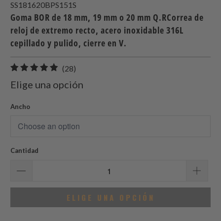
SS181620BPS151S
Goma BOR de 18 mm, 19 mm o 20 mm Q.RCorrea de
reloj de extremo recto, acero inoxidable 316L
cepillado y pulido, cierre en V.
28
(28)
total
Elige una opción
de
reseñas
Ancho
Cantidad
ELIGE UNA OPCIÓN