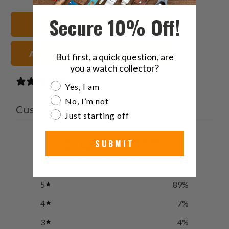
en
en
en
to
Twitter
Facebook
Pinterest
a
Secure 10% Off!
Ver todas las correas
friend
Acero inoxidable Correas de reloj
But first, a quick question, are
you a watch collector?
28 reviews
Are you a watch collector?
Yes, I am
No, I’m not
Customer reviews
Just starting off
4.9
SUBMIT
/ 5
28 reviews
5
89
%
4
7
%
3
4
%