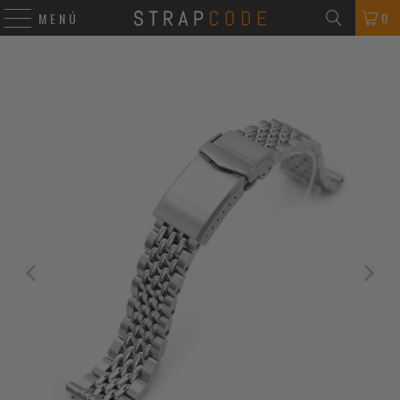
0
MENÚ