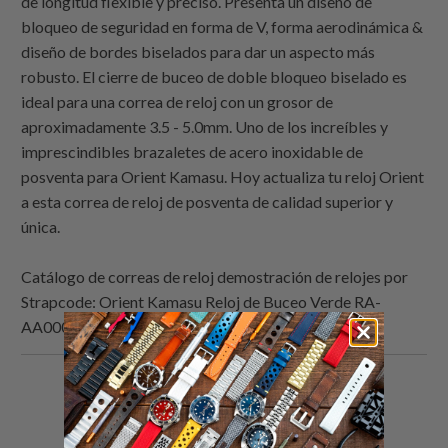
de longitud flexible y preciso. Presenta un diseño de
bloqueo de seguridad en forma de V, forma aerodinámica &
diseño de bordes biselados para dar un aspecto más
robusto. El cierre de buceo de doble bloqueo biselado es
ideal para una correa de reloj con un grosor de
aproximadamente 3.5 - 5.0mm. Uno de los increíbles y
imprescindibles brazaletes de acero inoxidable de
posventa para Orient Kamasu. Hoy actualiza tu reloj Orient
a esta correa de reloj de posventa de calidad superior y
única.
Catálogo de correas de reloj demostración de relojes por
Strapcode
: Orient Kamasu Reloj de Buceo Verde RA-
AA0004E19A
Comparte
Comparte
Compartir
Email
esto
esto
esto
this
en
en
en
to