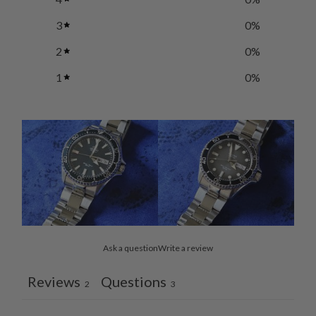
3
0
%
2
0
%
1
0
%
Ask a question
Write a review
Reviews
Questions
2
3