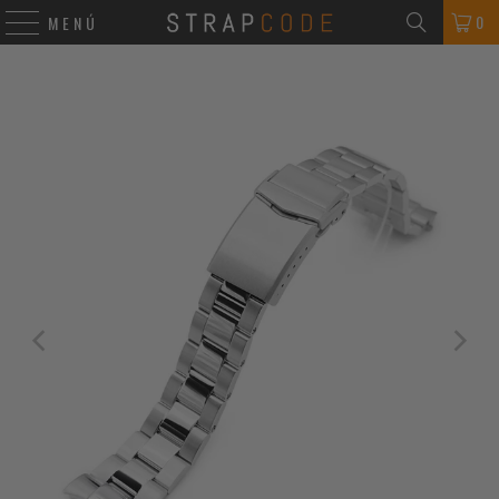
0
MENÚ