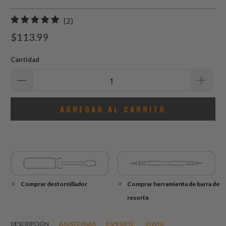
2
(2)
total
$113.99
de
reseñas
Cantidad
AGREGAR AL CARRITO
Comprar destornillador
Comprar herramienta de barra de
resorte
DESCRIPCIÓN
AJUSTE PARA
ESPECIFIC.
ENVÍO