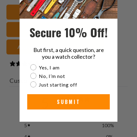
Twitter
Facebook
Pinterest
a
22mm Correas de reloj
friend
Secure 10% Off!
Orient Kamasu Correas de reloj
Acero inoxidable Correas de reloj
But first, a quick question, are
you a watch collector?
2 reviews
Are you a watch collector?
Yes, I am
No, I’m not
Customer reviews
Just starting off
5
SUBMIT
/ 5
2 reviews
5
100
%
4
0
%