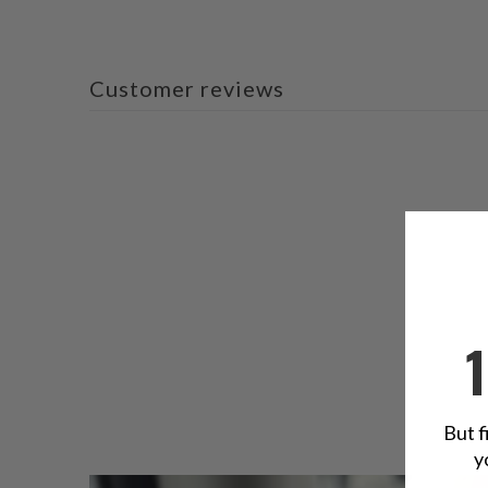
Customer reviews
But f
y