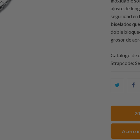
inoxidable só
ajuste de lon
seguridad en 
biselados que
doble bloqueo
grosor de ap
Catálogo de c
Strapcode
: S
Compart
C
esto
e
en
e
Twitter
F
20
Acero i