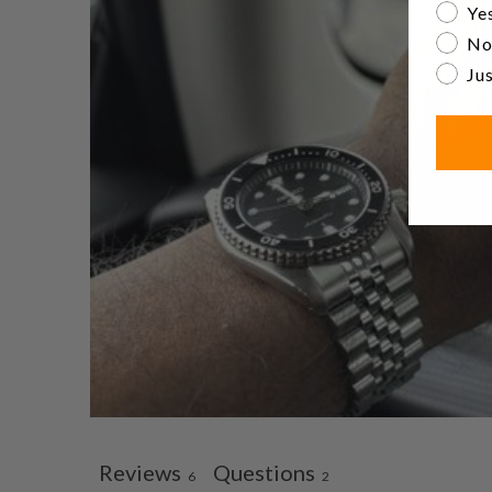
Are yo
Yes
No
Jus
Reviews
Questions
6
2