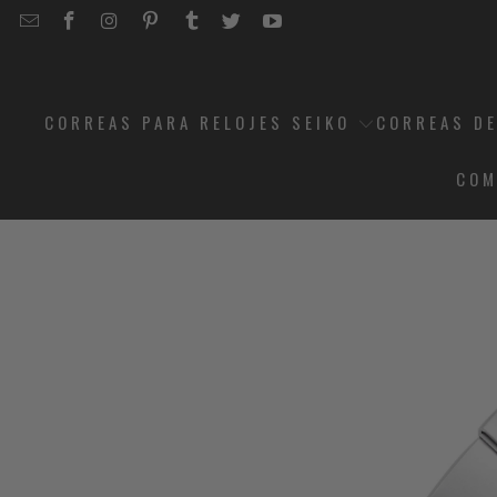
EMAIL
STRAPCODE
STRAPCODE
STRAPCODE
STRAPCODE
STRAPCODE
STRAPCODE
STRAPCODE
ON
ON
ON
ON
ON
ON
FACEBOOK
INSTAGRAM
PINTEREST
TUMBLR
TWITTER
YOUTUBE
CORREAS PARA RELOJES SEIKO
CORREAS DE
COM