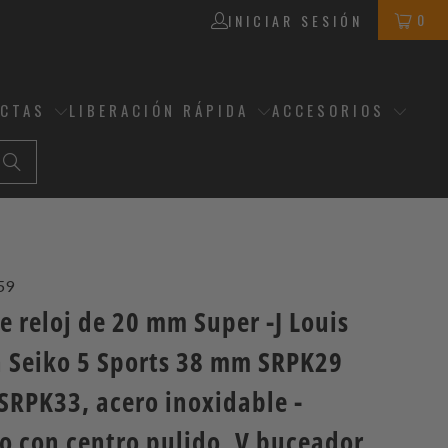
0
INICIAR SESIÓN
ECTAS
LIBERACIÓN RÁPIDA
ACCESORIOS
59
 reloj de 20 mm Super -J Louis
a Seiko 5 Sports 38 mm SRPK29
SRPK33, acero inoxidable -
o con centro pulido, V buceador