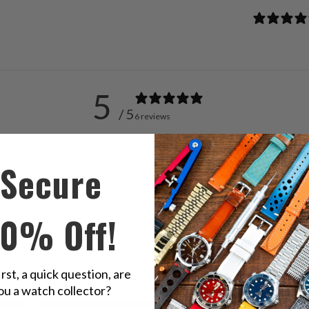
5
/ 5
6 reviews
5
100
%
Secure
4
0
%
3
0
%
10% Off!
2
0
%
1
0
%
irst, a quick question, are
ou a watch collector?