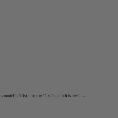
del isn’t listed in the “fits” list, but it is perfect.