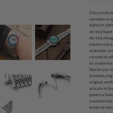
Esta correa de
curvadas se a
SRPK29, SRPK
de reloj Supe
de reloj vinta
manera más ta
avanzada. La 
curvado es al
los eslabones 
fijación por t
la hebilla ori
original, veri
artículo inclu
genérica Seik
conexión más
botón de dobl