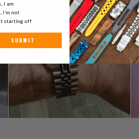
u a watch collector?
, I am
, I’m not
t starting off
SUBMIT