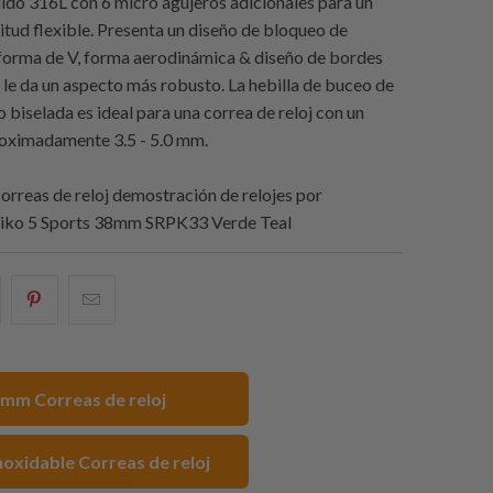
lido 316L con 6 micro agujeros adicionales para un
gitud flexible. Presenta un diseño de bloqueo de
forma de V, forma aerodinámica & diseño de bordes
 le da un aspecto más robusto. La hebilla de buceo de
 biselada es ideal para una correa de reloj con un
roximadamente 3.5 - 5.0 mm.
orreas de reloj demostración de relojes por
eiko 5 Sports 38mm SRPK33 Verde Teal
e
omparte
Compartir
Email
sto
esto
this
n
en
to
acebook
Pinterest
a
mm Correas de reloj
friend
noxidable Correas de reloj