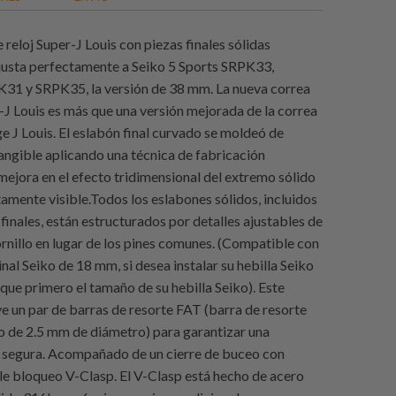
 reloj Super-J Louis con piezas finales sólidas
justa perfectamente a Seiko 5 Sports SRPK33,
31 y SRPK35, la versión de 38 mm. La nueva correa
r-J Louis es más que una versión mejorada de la correa
ge J Louis. El eslabón final curvado se moldeó de
ngible aplicando una técnica de fabricación
mejora en el efecto tridimensional del extremo sólido
tamente visible.Todos los eslabones sólidos, incluidos
finales, están estructurados por detalles ajustables de
ornillo en lugar de los pines comunes. (Compatible con
ginal Seiko de 18 mm, si desea instalar su hebilla Seiko
fique primero el tamaño de su hebilla Seiko). Este
ye un par de barras de resorte FAT (barra de resorte
o de 2.5 mm de diámetro) para garantizar una
 segura. Acompañado de un cierre de buceo con
e bloqueo V-Clasp. El V-Clasp está hecho de acero