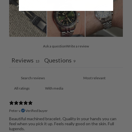
Ask a question
Write a review
Reviews
Questions
13
9
With media
Peter v.
Verified buyer
Beautiful machined bracelet. Quality in your hands you can
feel when you pick it up. Feels really good on the skin. Full
lugends.