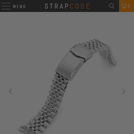
0
MENÚ