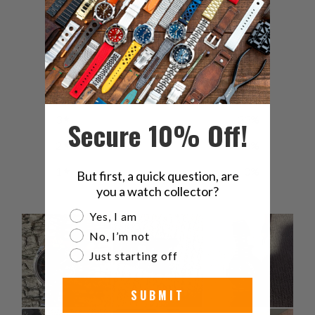
4.2
/ 5
13 reviews
5
62
%
4
8
%
3
23
%
Secure 10% Off!
2
8
%
1
0
%
But first, a quick question, are
you a watch collector?
Are you a watch collector?
Yes, I am
No, I’m not
Just starting off
SUBMIT