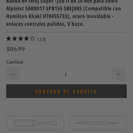
Banda de reloj Super -Jub II de 20 mm para Seiko
Alpinist SARB017 SPB155 SBEJ005 (Compatible con
Hamilton Khaki H70455733), acero inoxidable -
enlaces centrales pulidos, V buzo.
13
(13)
total
$86.99
de
reseñas
Cantidad
AGREGAR AL CARRITO