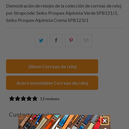
Demostración de relojes de la colección de correas de reloj
por
Strapcode
: Seiko Prospex Alpinista Verde SPB121J1,
Seiko Prospex Alpinista Crema SPB123J1
Comparte
Comparte
Compartir
Email
esto
esto
esto
this
en
en
en
to
Twitter
Facebook
Pinterest
a
20mm Correas de reloj
friend
Acero inoxidable Correas de reloj
13 reviews
Customer reviews