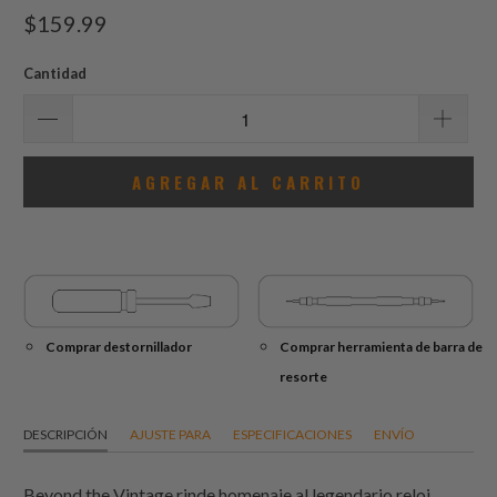
total
$159.99
de
reseñas
Cantidad
AGREGAR AL CARRITO
Comprar destornillador
Comprar herramienta de barra de
resorte
DESCRIPCIÓN
AJUSTE PARA
ESPECIFICACIONES
ENVÍO
Beyond the Vintage rinde homenaje al legendario reloj