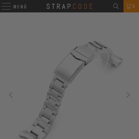
0
MENÚ