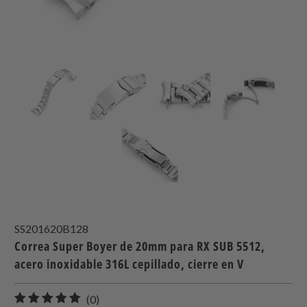
SS201620B128
Correa Super Boyer de 20mm para RX SUB 5512,
acero inoxidable 316L cepillado, cierre en V
0
(0)