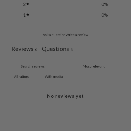
2
0
%
1
0
%
Ask a question
Write a review
Reviews
Questions
0
3
With media
No reviews yet