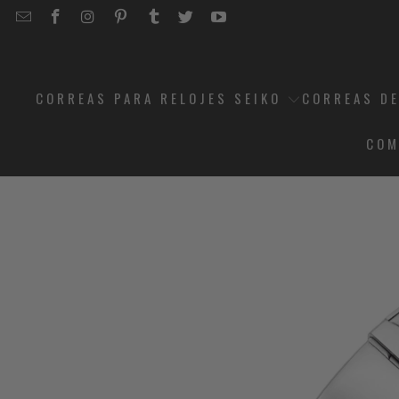
EMAIL
STRAPCODE
STRAPCODE
STRAPCODE
STRAPCODE
STRAPCODE
STRAPCODE
STRAPCODE
ON
ON
ON
ON
ON
ON
FACEBOOK
INSTAGRAM
PINTEREST
TUMBLR
TWITTER
YOUTUBE
CORREAS PARA RELOJES SEIKO
CORREAS DE
COM