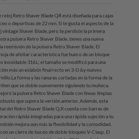
e reloj Retro Shaver Blade QR está diseñada para cajas
ceo o deportivas de 22 mm. Si te gusta el aspecto de la
j vintage Shaver Blade, pero te perdiste la primera
estra pulsera Retro Shaver Blade, tienes una nueva
a reemisión de la pulsera Retro Shaver Blade. El
hoja de afeitar característica fue hueco de un bloque
ro inoxidable 316L; el tamaño se modificó para una
ión más un eslabón final recto en 3-D &y nuevos
rnillo.La forma y las ranuras cortadas en la forma de la
miten que se doble suavemente siguiendo tu muñeca.
ejoró la pulsera Retro Shaver Blade con líneas limpias
robusto que supera la versión anterior. Además, esta
tal del Retro Shaver Blade Q.R cuenta con barras de
eración rápida integradas para una rápida sujeción a tu
también mejora aún más la flexibilidad y la comodidad.
n un cierre de buceo de doble bloqueo V-Clasp. El