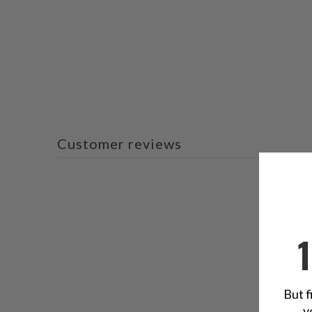
Customer reviews
But f
y