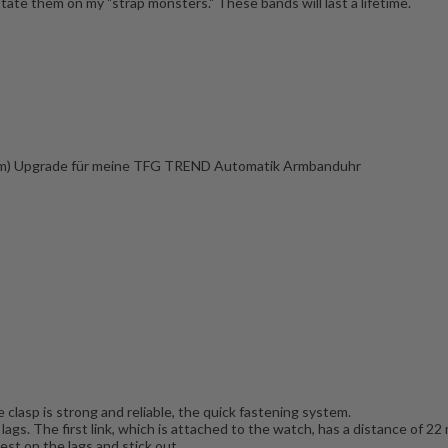
ate them on my "strap monsters." These bands will last a lifetime.
) Upgrade für meine TFG TREND Automatik Armbanduhr
e clasp is strong and reliable, the quick fastening system.
 lags. The first link, which is attached to the watch, has a distance of 22
rest on the lags and stick out.