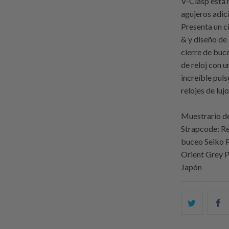
V-Clasp está 
agujeros adici
Presenta un c
& y diseño de
cierre de buc
de reloj con 
increíble pul
relojes de lujo
Muestrario de
Strapcode
: R
buceo Seiko 
Orient Grey 
Japón
Compart
C
esto
e
en
e