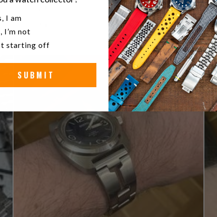
2
0
%
u a watch collector?
, I am
1
0
%
, I’m not
t starting off
SUBMIT