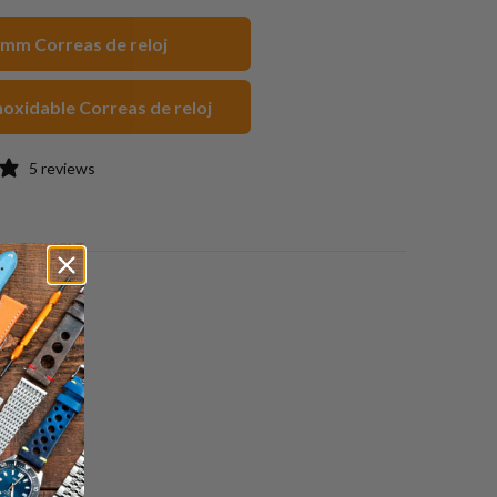
acebook
Pinterest
a
mm Correas de reloj
friend
noxidable Correas de reloj
5 reviews