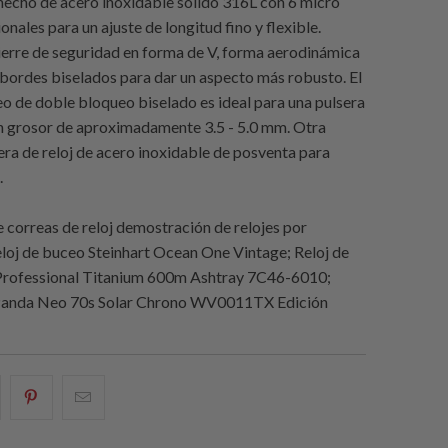
hecho de acero inoxidable sólido 316L con 6 micro
onales para un ajuste de longitud fino y flexible.
ierre de seguridad en forma de V, forma aerodinámica
 bordes biselados para dar un aspecto más robusto. El
eo de doble bloqueo biselado es ideal para una pulsera
un grosor de aproximadamente 3.5 - 5.0 mm. Otra
sera de reloj de acero inoxidable de posventa para
.
 correas de reloj demostración de relojes por
eloj de buceo Steinhart Ocean One Vintage; Reloj de
Professional Titanium 600m Ashtray 7C46-6010;
Panda Neo 70s Solar Chrono WV0011TX Edición
e
omparte
Compartir
Email
sto
esto
this
n
en
to