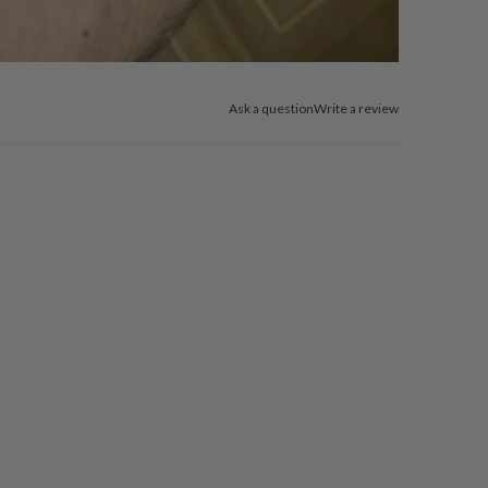
Ask a question
Write a review