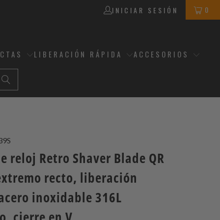
0
INICIAR SESIÓN
ECTAS
LIBERACIÓN RÁPIDA
ACCESORIOS
39S
e reloj Retro Shaver Blade QR
xtremo recto, liberación
 acero inoxidable 316L
o, cierre en V