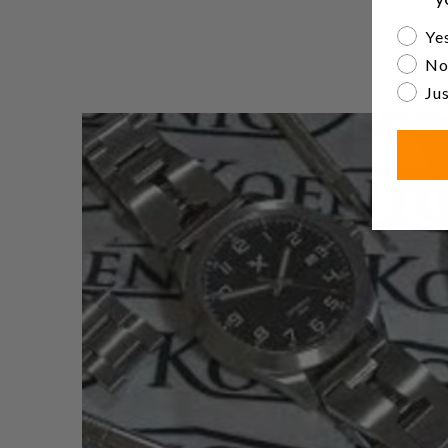
Are yo
Yes
No
Jus