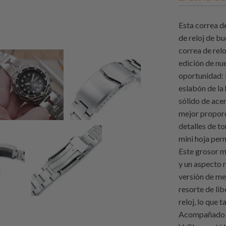
Esta correa d
de reloj de bu
correa de relo
edición de nu
oportunidad: l
eslabón de la 
sólido de ace
mejor proporc
detalles de to
mini hoja per
Este grosor m
y un aspecto 
versión de me
resorte de lib
reloj, lo que 
Acompañado co