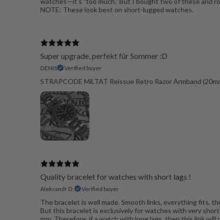
watches—it's "too much." But I bought two of these and rot
NOTE: These look best on short-lugged watches.
Super upgrade, perfekt für Sommer :D
DENIS
Verified buyer
STRAPCODE MiLTAT Reissue Retro Razor Armband (20mm
Quality bracelet for watches with short lags !
Aleksandr D.
Verified buyer
The bracelet is well made. Smooth links, everything fits, th
But this bracelet is exclusively for watches with very short
mm. Therefore, if a watch with long lags, then this link will 