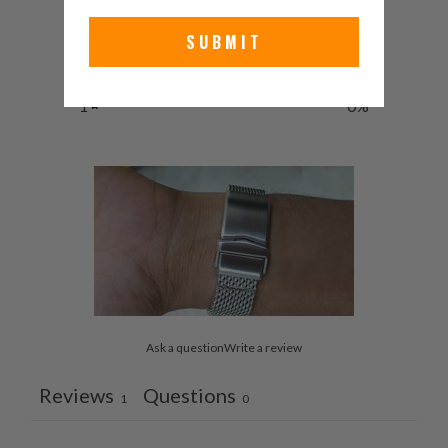
3
100
%
SUBMIT
2
0
%
1
0
%
Ask a question
Write a review
Reviews
Questions
1
0