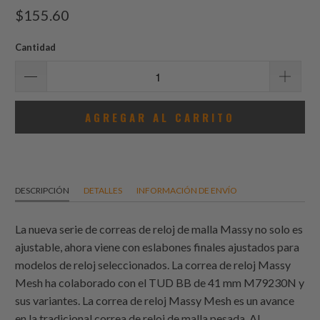
total
$155.60
de
reseñas
Cantidad
AGREGAR AL CARRITO
DESCRIPCIÓN
DETALLES
INFORMACIÓN DE ENVÍO
La nueva serie de correas de reloj de malla Massy no solo es
ajustable, ahora viene con eslabones finales ajustados para
modelos de reloj seleccionados. La correa de reloj Massy
Mesh ha colaborado con el TUD BB de 41 mm M79230N y
sus variantes. La correa de reloj Massy Mesh es un avance
en la tradicional correa de reloj de malla pesada. Al