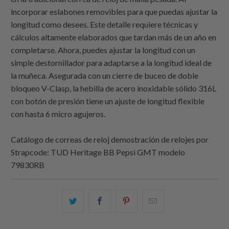
incorporar eslabones removibles para que puedas ajustar la
longitud como desees. Este detalle requiere técnicas y
cálculos altamente elaborados que tardan más de un año en
completarse. Ahora, puedes ajustar la longitud con un
simple destornillador para adaptarse a la longitud ideal de
la muñeca. Asegurada con un cierre de buceo de doble
bloqueo V-Clasp, la hebilla de acero inoxidable sólido 316L
con botón de presión tiene un ajuste de longitud flexible
con hasta 6 micro agujeros.
Catálogo de correas de reloj demostración de relojes por
Strapcode
: TUD Heritage BB Pepsi GMT modelo
79830RB
Comparte
Comparte
Compartir
Email
esto
esto
esto
this
en
en
en
to