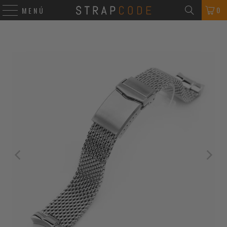
0
MENÚ