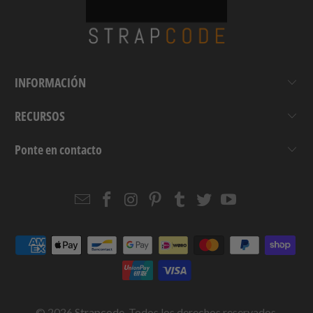
INFORMACIÓN
RECURSOS
Ponte en contacto
Email
Strapcode
Strapcode
Strapcode
Strapcode
Strapcode
Strapcode
Strapcode
on
on
on
on
on
on
Facebook
Instagram
Pinterest
Tumblr
Twitter
YouTube
© 2026
Strapcode
. Todos los derechos reservados.