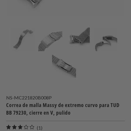
NS-MC221820B008P
Correa de malla Massy de extremo curvo para TUD
BB 79230, cierre en V, pulido
1
(1)