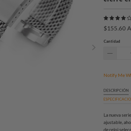
$155.60
A
Cantidad
Notify Me Wh
DESCRIPCIÓN
ESPECIFICACI
La nueva seri
ajustable, ah
de reloj sele