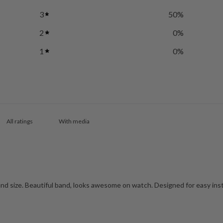
3
50
%
2
0
%
1
0
%
With media
and size. Beautiful band, looks awesome on watch. Designed for easy inst