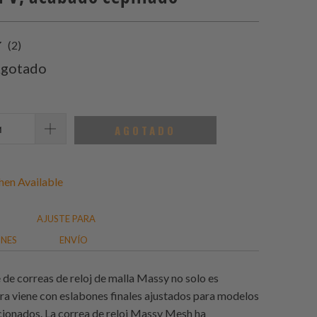
2
(2)
total
gotado
de
reseñas
AGOTADO
en Available
AJUSTE PARA
ONES
ENVÍO
e de correas de reloj de malla Massy no solo es
ora viene con eslabones finales ajustados para modelos
ccionados. La correa de reloj Massy Mesh ha