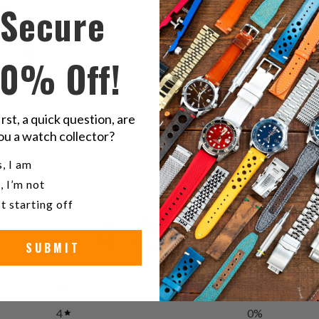
Secure
Twitter
F
22
10% Off!
Seik
Acero i
irst, a quick question, are
ou a watch collector?
u a watch collector?
, I am
, I’m not
t starting off
4
/ 5
SUBMIT
2 reviews
5
50
%
4
0
%