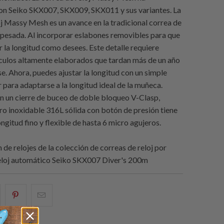
on Seiko SKX007, SKX009, SKX011 y sus variantes. La
oj Massy Mesh es un avance en la tradicional correa de
a pesada. Al incorporar eslabones removibles para que
r la longitud como desees. Este detalle requiere
lculos altamente elaborados que tardan más de un año
e. Ahora, puedes ajustar la longitud con un simple
 para adaptarse a la longitud ideal de la muñeca.
 un cierre de buceo de doble bloqueo V-Clasp,
ero inoxidable 316L sólida con botón de presión tiene
ongitud fino y flexible de hasta 6 micro agujeros.
de relojes de la colección de correas de reloj por
eloj automático Seiko SKX007 Diver's 200m
e
omparte
Compartir
Email
sto
esto
this
n
en
to