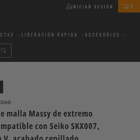
0
INICIAR SESIÓN
ECTAS
LIBERACIÓN RÁPIDA
ACCESORIOS
006B
de malla Massy de extremo
ompatible con Seiko SKX007,
n V, acabado cepillado