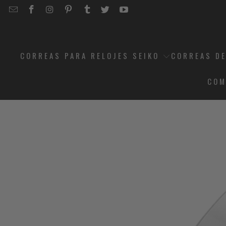
EMAIL
STRAPCODE
STRAPCODE
STRAPCODE
STRAPCODE
STRAPCODE
STRAPCODE
STRAPCODE
ON
ON
ON
ON
ON
ON
FACEBOOK
INSTAGRAM
PINTEREST
TUMBLR
TWITTER
YOUTUBE
CORREAS PARA RELOJES SEIKO
CORREAS DE
COM