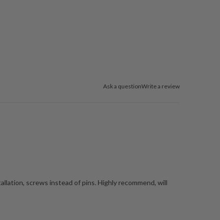
Ask a question
Write a review
allation, screws instead of pins. Highly recommend, will