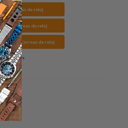
acebook
Pinterest
a
mm Correas de reloj
friend
o SKX Correas de reloj
noxidable Correas de reloj
2 reviews