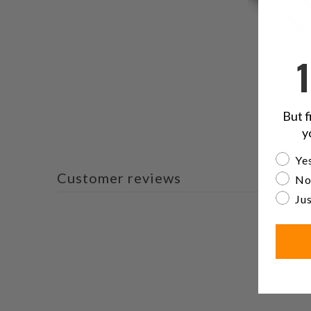
But f
y
Are yo
Yes
Customer reviews
No
Jus