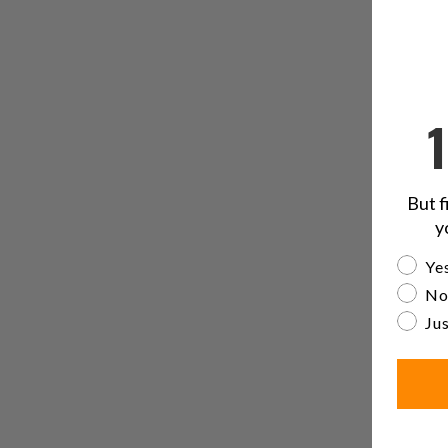
But f
y
Are yo
Yes
No
Jus