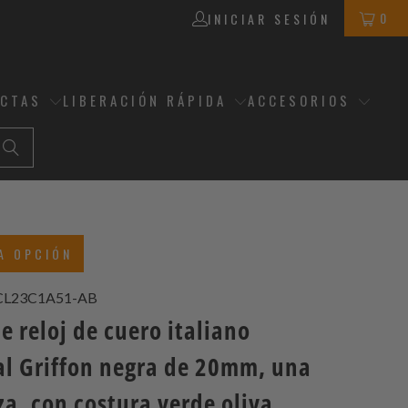
0
INICIAR SESIÓN
ECTAS
LIBERACIÓN RÁPIDA
ACCESORIOS
A OPCIÓN
CL23C1A51-AB
e reloj de cuero italiano
al Griffon negra de 20mm, una
za, con costura verde oliva