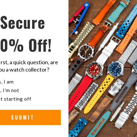
Secure
Demostración 
Strapcode
: I
10% Off!
Compart
C
esto
e
en
e
irst, a quick question, are
Twitter
F
ou a watch collector?
V
u a watch collector?
, I am
, I’m not
Cu
t starting off
marr
SUBMIT