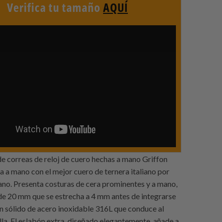
Verifica tu tamaño
AQUÍ
de correas de reloj de cuero hechas a mano Griffon
a a mano con el mejor cuero de ternera italiano por
ano. Presenta costuras de cera prominentes y a mano,
de 20 mm que se estrecha a 4 mm antes de integrarse
n sólido de acero inoxidable 316L que conduce al
lla. El eslabón extra, diseñado elegantemente, añade a