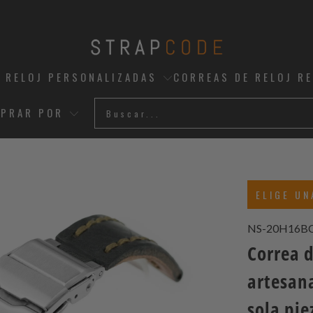
 RELOJ PERSONALIZADAS
CORREAS DE RELOJ R
PRAR POR
ELIGE UN
NS-20H16B
Correa d
artesan
sola pie