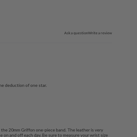
Ask a question
Write a review
the deduction of one star.
n the 20mm Griffon one-piece band. The leather is very
ke on and off each day. Be sure to measure your wrist size