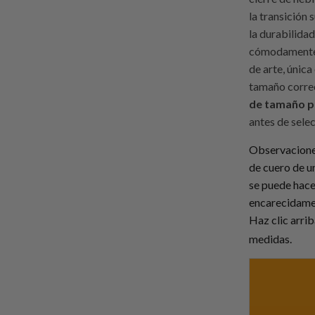
la transición 
la durabilidad
cómodamente 
de arte, única
tamaño correc
de tamaño p
antes de sele
Observaciones:
de cuero de un
se puede hacer
encarecidamen
Haz clic arri
medidas.