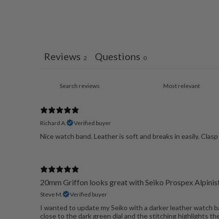
Reviews
Questions
2
0
Richard A.
Verified buyer
Nice watch band. Leather is soft and breaks in easily. Clasp
20mm Griffon looks great with Seiko Prospex Alpinis
Steve M.
Verified buyer
I wanted to update my Seiko with a darker leather watch b
close to the dark green dial and the stitching highlights t