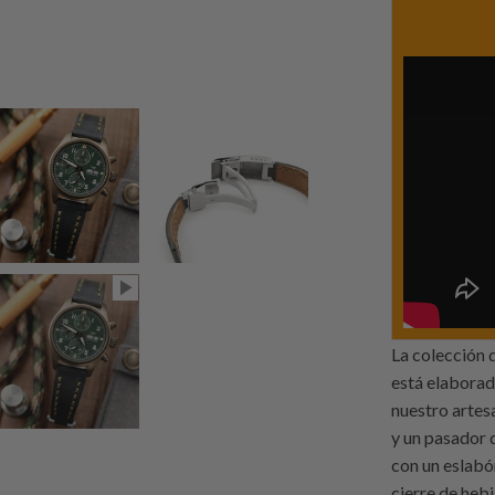
La colección 
está elaborad
nuestro artes
y un pasador 
con un eslabó
cierre de hebi