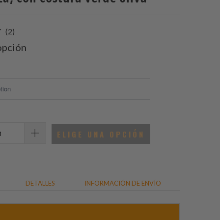
2
(2)
total
opción
de
reseñas
ELIGE UNA OPCIÓN
DETALLES
INFORMACIÓN DE ENVÍO