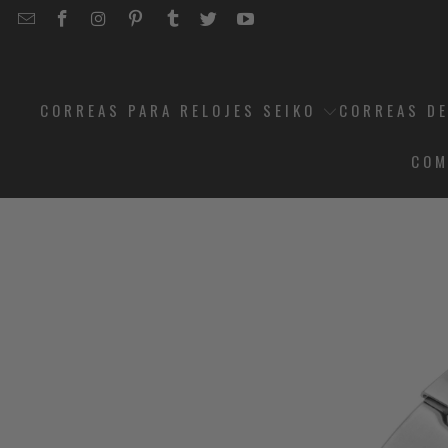
EMAIL
STRAPCODE
STRAPCODE
STRAPCODE
STRAPCODE
STRAPCODE
STRAPCODE
STRAPCODE
ON
ON
ON
ON
ON
ON
FACEBOOK
INSTAGRAM
PINTEREST
TUMBLR
TWITTER
YOUTUBE
CORREAS PARA RELOJES SEIKO
CORREAS DE
COM