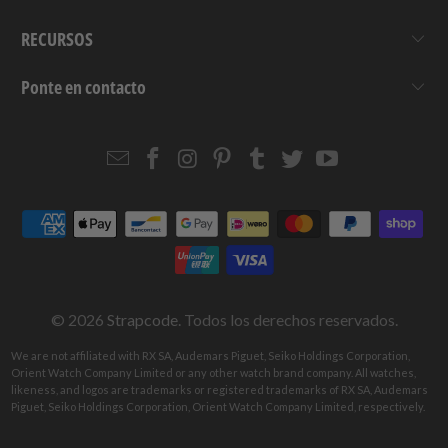
RECURSOS
Ponte en contacto
Email
Strapcode
Strapcode
Strapcode
Strapcode
Strapcode
Strapcode
Strapcode
on
on
on
on
on
on
Facebook
Instagram
Pinterest
Tumblr
Twitter
YouTube
© 2026
Strapcode
. Todos los derechos reservados.
We are not affiliated with RX SA, Audemars Piguet, Seiko Holdings Corporation,
Orient Watch Company Limited or any other watch brand company. All watches,
likeness, and logos are trademarks or registered trademarks of RX SA, Audemars
Piguet, Seiko Holdings Corporation, Orient Watch Company Limited, respectively.