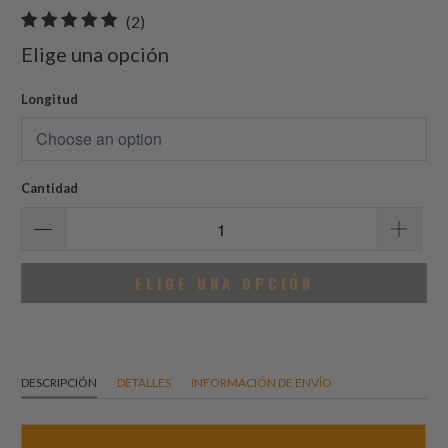
2
(2)
total
Elige una opción
de
reseñas
Longitud
Cantidad
ELIGE UNA OPCIÓN
DESCRIPCIÓN
DETALLES
INFORMACIÓN DE ENVÍO