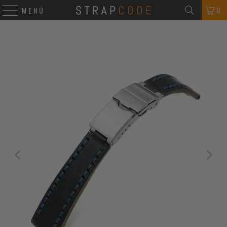
0
MENÚ