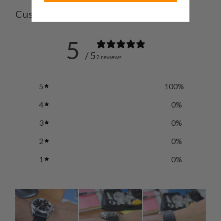
Customer reviews
5
/ 5
2 reviews
5
100
%
4
0
%
3
0
%
2
0
%
1
0
%