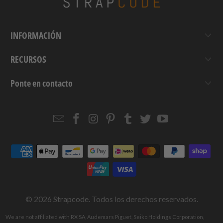
INFORMACIÓN
RECURSOS
Ponte en contacto
Email
Strapcode
Strapcode
Strapcode
Strapcode
Strapcode
Strapcode
Strapcode
on
on
on
on
on
on
Facebook
Instagram
Pinterest
Tumblr
Twitter
YouTube
© 2026
Strapcode
. Todos los derechos reservados.
We are not affiliated with RX SA, Audemars Piguet, Seiko Holdings Corporation,