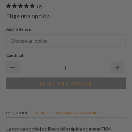
2
(2)
total
Elige una opción
de
reseñas
Ancho de asa
Cantidad
ELIGE UNA OPCIÓN
DESCRIPCIÓN
DETALLES
INFORMACIÓN DE ENVÍO
La correa de reloj de liberación rápida de goma FKM