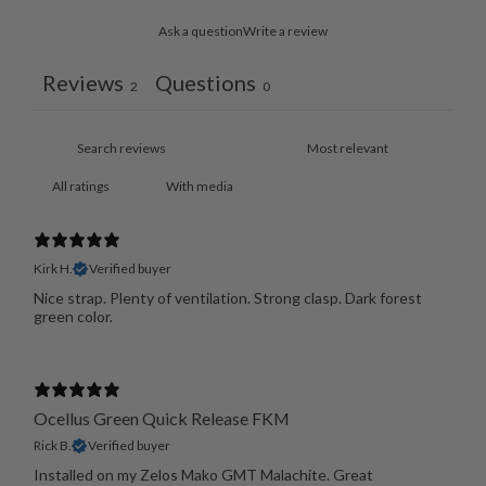
Ask a question
Write a review
Reviews
Questions
2
0
With media
Kirk H.
Verified buyer
Nice strap. Plenty of ventilation. Strong clasp. Dark forest
green color.
Ocellus Green Quick Release FKM
Rick B.
Verified buyer
Installed on my Zelos Mako GMT Malachite. Great