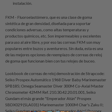
instalación.
FKM - Fluoroelastómero, que es una clase de goma
sintética de gran densidad, diseñada para soportar
condiciones adversas, como altas temperaturas y
productos químicos, etc. Son impermeables y excelentes
para uso al aire libre, y por eso las correas FKM son muy
populares entre buzos y aventureros. Sin duda, esta es una
de las mejores opciones de reemplazo de correas de reloj
de goma que funcionan bien con tus relojes de buceo.
Lookbook de correas de reloj demostración de
Strapcode:
Seiko Prospex Automático 1968 Diver Baby Marinemaster
SPB185; Omega Seamaster Diver 300M Co-Axial Master
Chronometer 42MM Ref. 210.30.42.20.01.001, Seiko
Gundam el más grande "Emperador Atún" Prospex
SBDX029 (SLA031) Marinemaster 1000M Char's Zaku II;
Seiko Gundam el más grande "Emperador Atún" Prospex