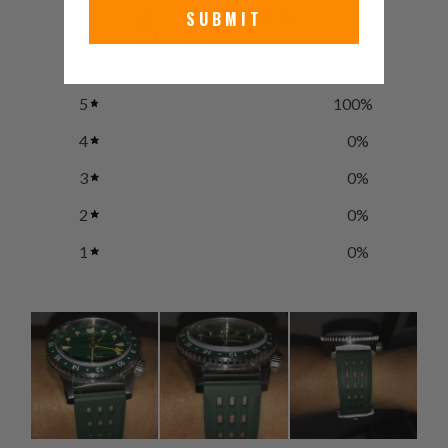
5
SUBMIT
/ 5
2 reviews
5
100
%
4
0
%
3
0
%
2
0
%
1
0
%