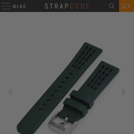
0
MENÚ