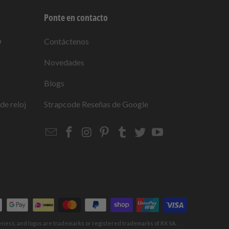
Ponte en contacto
O
Contáctenos
Novedades
Blogs
de reloj
Strapcode
Reseñas de Google
Email
Strapcode
Strapcode
Strapcode
Strapcode
Strapcode
Strapcode
Strapcode
on
on
on
on
on
on
Facebook
Instagram
Pinterest
Tumblr
Twitter
YouTube
keness, and logos are trademarks or registered trademarks of RX SA,