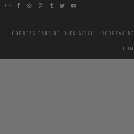
EMAIL
STRAPCODE
STRAPCODE
STRAPCODE
STRAPCODE
STRAPCODE
STRAPCODE
STRAPCODE
ON
ON
ON
ON
ON
ON
FACEBOOK
INSTAGRAM
PINTEREST
TUMBLR
TWITTER
YOUTUBE
CORREAS PARA RELOJES SEIKO
CORREAS DE
COM