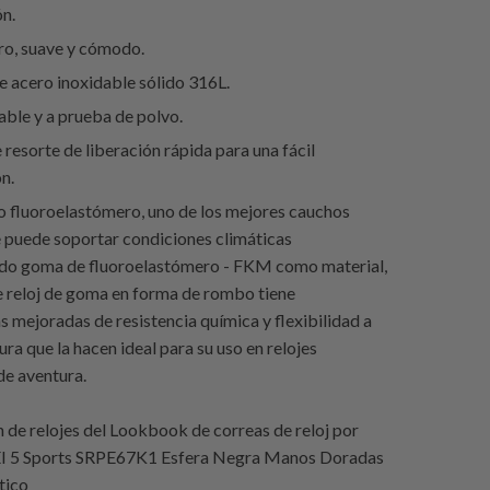
ón.
ro, suave y cómodo.
e acero inoxidable sólido 316L.
ble y a prueba de polvo.
 resorte de liberación rápida para una fácil
ón.
 fluoroelastómero, uno de los mejores cauchos
e puede soportar condiciones climáticas
ndo goma de fluoroelastómero - FKM como material,
e reloj de goma en forma de rombo tiene
s mejoradas de resistencia química y flexibilidad a
ra que la hacen ideal para su uso en relojes
de aventura.
de relojes del Lookbook de correas de reloj por
EI 5 Sports SRPE67K1 Esfera Negra Manos Doradas
tico