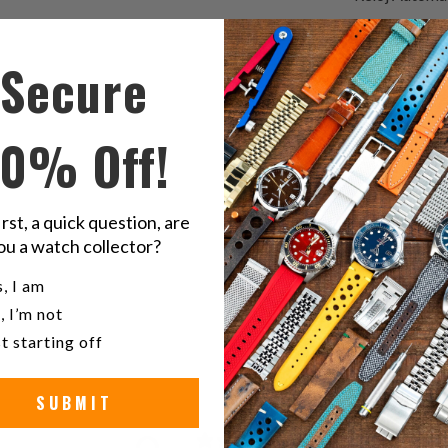
Secure
Compart
C
esto
e
en
e
10% Off!
Twitter
F
20
Goma
irst, a quick question, are
ou a watch collector?
nar
u a watch collector?
, I am
, I’m not
t starting off
SUBMIT