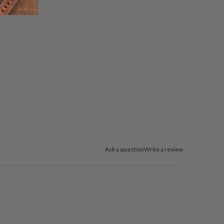
Ask a question
Write a review