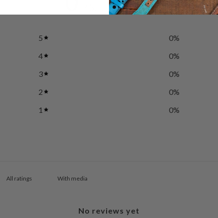
0
/ 5
0 reviews
5
0
%
4
0
%
3
0
%
2
0
%
1
0
%
With media
No reviews yet