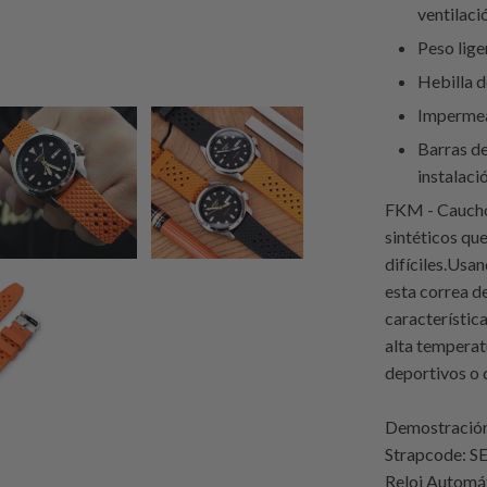
ventilaci
Peso lige
Hebilla d
Impermea
Barras de
instalaci
FKM - Caucho
sintéticos qu
difíciles.Usa
esta correa d
característica
alta temperatu
deportivos o 
Demostración 
Strapcode
: S
Reloj Automá