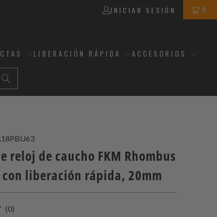
0
INICIAR SESIÓN
ECTAS
LIBERACIÓN RÁPIDA
ACCESORIOS
A18PBU63
de reloj de caucho FKM Rhombus
 con liberación rápida, 20mm
0
(0)