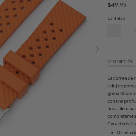
$49.99
Cantidad
DESCRIPCIÓN
La correa de 
reloj de goma
goma Rhombus
con una profu
áreas iluminad
completament
Característic
Diseño de