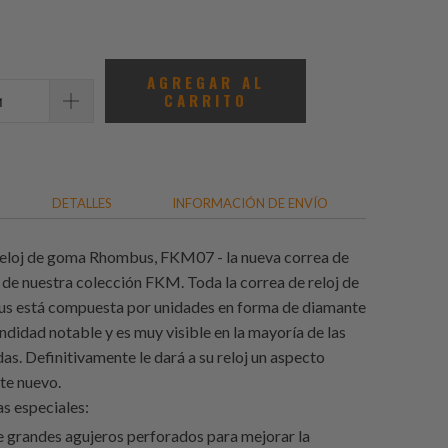
total
de
reseñas
AGREGAR AL
CARRITO
DETALLES
INFORMACIÓN DE ENVÍO
reloj de goma Rhombus, FKM07 - la nueva correa de
 de nuestra colección FKM. Toda la correa de reloj de
 está compuesta por unidades en forma de diamante
ndidad notable y es muy visible en la mayoría de las
as. Definitivamente le dará a su reloj un aspecto
e nuevo.
as especiales:
 grandes agujeros perforados para mejorar la