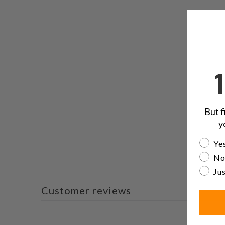
But f
y
Are yo
Yes
No
Jus
Customer reviews