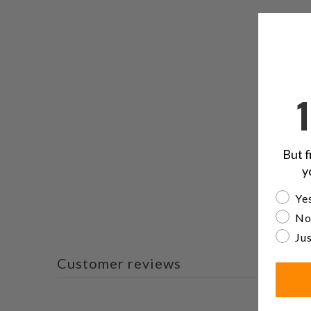
But f
y
Are yo
Yes
No
Jus
Customer reviews