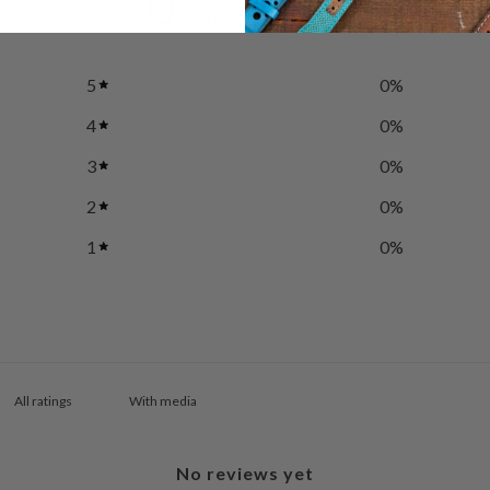
0
/ 5
0 reviews
5
0
%
4
0
%
3
0
%
2
0
%
1
0
%
With media
No reviews yet