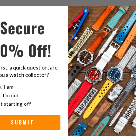
Secure
Compart
C
esto
e
en
e
10% Off!
Twitter
F
20
Goma
irst, a quick question, are
ou a watch collector?
marr
u a watch collector?
, I am
, I’m not
t starting off
SUBMIT