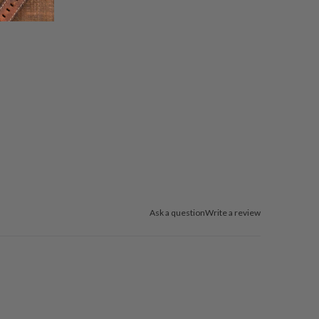
Ask a question
Write a review