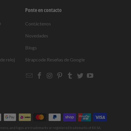
Ponte en contacto
O
Contáctenos
Novedades
Blogs
de reloj
Strapcode
Reseñas de Google
Email
Strapcode
Strapcode
Strapcode
Strapcode
Strapcode
Strapcode
Strapcode
on
on
on
on
on
on
Facebook
Instagram
Pinterest
Tumblr
Twitter
YouTube
keness, and logos are trademarks or registered trademarks of RX SA,