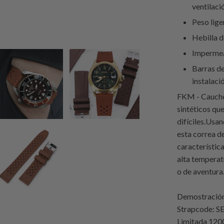
ventilaci
Peso lige
Hebilla d
Impermea
Barras de
instalaci
FKM - Caucho
sintéticos qu
difíciles.Usa
esta correa d
característica
alta temperatu
o de aventura
Demostración 
Strapcode
: 
Limitada 120