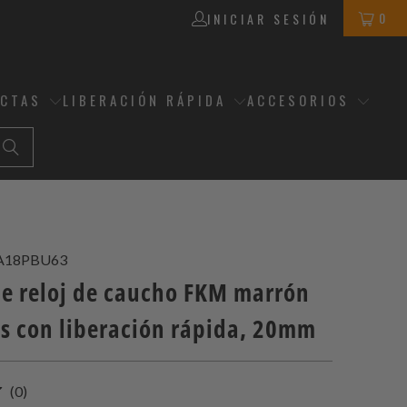
0
INICIAR SESIÓN
ECTAS
LIBERACIÓN RÁPIDA
ACCESORIOS
A18PBU63
de reloj de caucho FKM marrón
 con liberación rápida, 20mm
0
(0)