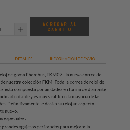
total
de
reseñas
AGREGAR AL
CARRITO
DETALLES
INFORMACIÓN DE ENVÍO
reloj de goma Rhombus, FKM07 - la nueva correa de
 de nuestra colección FKM. Toda la correa de reloj de
 está compuesta por unidades en forma de diamante
ndidad notable y es muy visible en la mayoría de las
as. Definitivamente le dará a su reloj un aspecto
e nuevo.
as especiales:
 grandes agujeros perforados para mejorar la