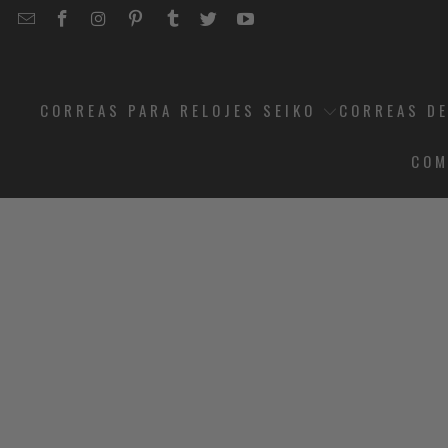
EMAIL
STRAPCODE
STRAPCODE
STRAPCODE
STRAPCODE
STRAPCODE
STRAPCODE
STRAPCODE
ON
ON
ON
ON
ON
ON
FACEBOOK
INSTAGRAM
PINTEREST
TUMBLR
TWITTER
YOUTUBE
CORREAS PARA RELOJES SEIKO
CORREAS DE
COM