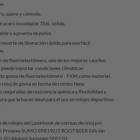
ón.
ro, suave y cómodo.
e acero inoxidable 316L sólida.
ble y a prueba de polvo.
 resorte de liberación rápida para una fácil
ón.
 de fluoroelastómero, uno de los mejores cauchos
e puede soportar condiciones climáticas
ndo goma de fluoroelastómero - FKM como material,
e reloj de goma en forma de rombo tiene
s mejoradas de resistencia química y flexibilidad a
ra que la hacen ideal para el uso en relojes deportivos
.
de relojes del Lookbook de correas de reloj por
SEI Prospex SUMO SPB192J1 ROOTBEER Edición
0, SEI Alpinist Sunbeam SPB210;