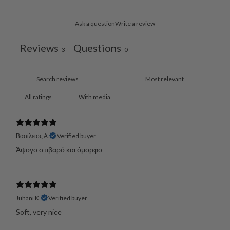
Ask a question
Write a review
Reviews
Questions
3
0
With media
Βασίλειος Α.
Verified buyer
Άψογο στιβαρό και όμορφο
Juhani K.
Verified buyer
Soft, very nice