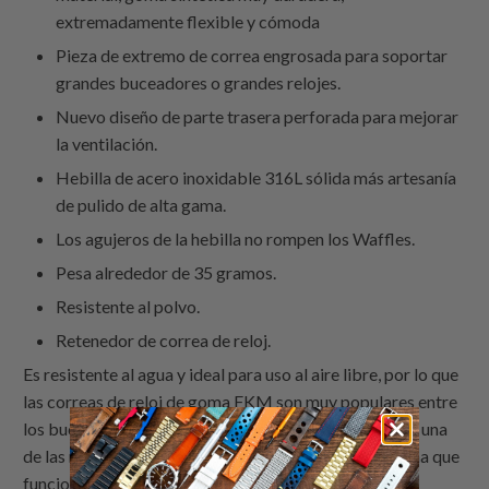
extremadamente flexible y cómoda
Pieza de extremo de correa engrosada para soportar
grandes buceadores o grandes relojes.
Nuevo diseño de parte trasera perforada para mejorar
la ventilación.
Hebilla de acero inoxidable 316L sólida más artesanía
de pulido de alta gama.
Los agujeros de la hebilla no rompen los Waffles.
Pesa alrededor de 35 gramos.
Resistente al polvo.
Retenedor de correa de reloj.
Es resistente al agua y ideal para uso al aire libre, por lo que
las correas de reloj de goma FKM son muy populares entre
los buceadores. La correa de reloj de goma Chaffle es una
de las mejores alternativas de correas de reloj de goma que
funcionan bien con cualquier reloj de buceo vintage o