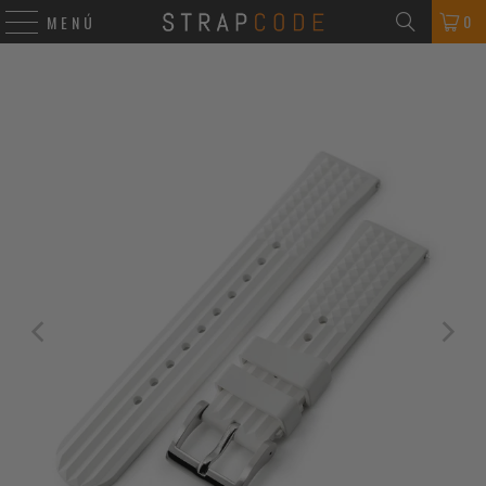
0
MENÚ