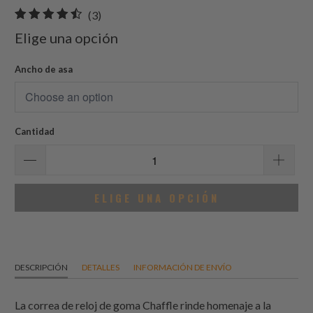
3
(3)
total
Elige una opción
de
reseñas
Ancho de asa
Cantidad
ELIGE UNA OPCIÓN
DESCRIPCIÓN
DETALLES
INFORMACIÓN DE ENVÍO
La correa de reloj de goma Chaffle rinde homenaje a la