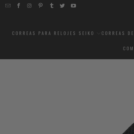
EMAIL
STRAPCODE
STRAPCODE
STRAPCODE
STRAPCODE
STRAPCODE
STRAPCODE
STRAPCODE
ON
ON
ON
ON
ON
ON
FACEBOOK
INSTAGRAM
PINTEREST
TUMBLR
TWITTER
YOUTUBE
CORREAS PARA RELOJES SEIKO
CORREAS DE
COM