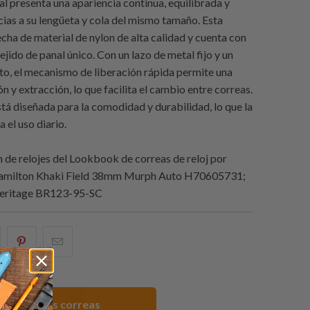
al presenta una apariencia continua, equilibrada y
cias a su lengüeta y cola del mismo tamaño. Esta
echa de material de nylon de alta calidad y cuenta con
ejido de panal único. Con un lazo de metal fijo y un
lto, el mecanismo de liberación rápida permite una
ión y extracción, lo que facilita el cambio entre correas.
stá diseñada para la comodidad y durabilidad, lo que la
a el uso diario.
de relojes del Lookbook de correas de reloj por
Hamilton Khaki Field 38mm Murph Auto H70605731;
Heritage BR123-95-SC
e
omparte
Compartir
Email
sto
esto
this
n
en
to
acebook
Pinterest
a
er todas las correas