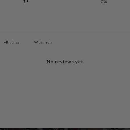
1
0
%
With media
No reviews yet