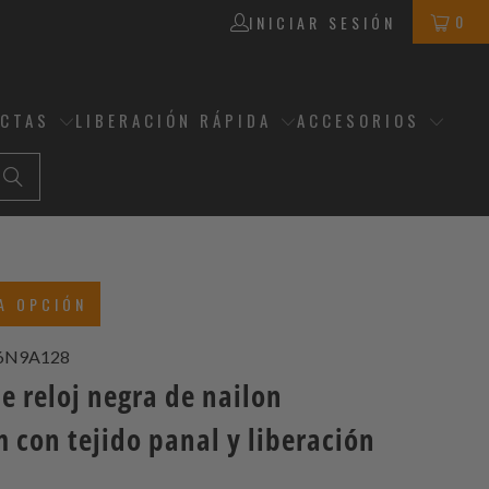
0
INICIAR SESIÓN
ECTAS
LIBERACIÓN RÁPIDA
ACCESORIOS
A OPCIÓN
6N9A128
e reloj negra de nailon
 con tejido panal y liberación