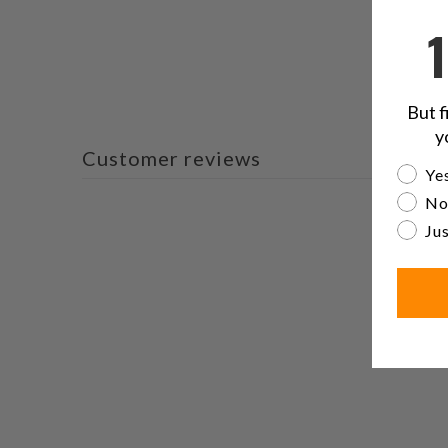
But f
y
Customer reviews
Are yo
Yes
No
Jus