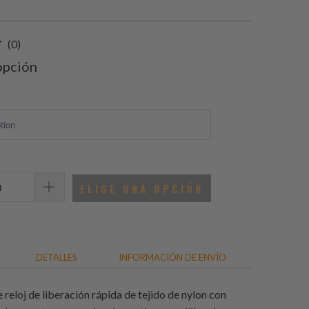
0
(0)
total
opción
de
reseñas
ELIGE UNA OPCIÓN
DETALLES
INFORMACIÓN DE ENVÍO
 reloj de liberación rápida de tejido de nylon con