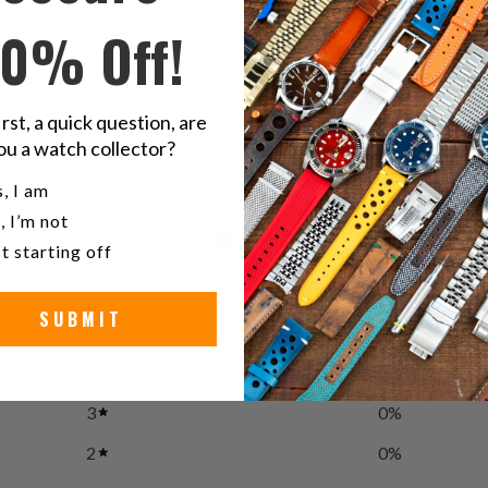
10% Off!
ne
irst, a quick question, are
ou a watch collector?
u a watch collector?
, I am
, I’m not
0
t starting off
/ 5
0 reviews
SUBMIT
5
0
%
4
0
%
3
0
%
2
0
%