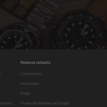
Ponte en contacto
O
Contáctenos
Novedades
Blogs
de reloj
Strapcode
Reseñas de Google