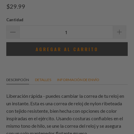
total
$29.99
de
reseñas
Cantidad
AGREGAR AL CARRITO
DESCRIPCIÓN
DETALLES
INFORMACIÓN DE ENVÍO
Liberación rápida - puedes cambiar la correa de tu reloj en
un instante. Esta es una correa de reloj de nylon ribeteada
con tejido resistente, bien hecha con opciones de color
inspiradas en el ejército. Usando costuras confiables en el
mismo tono de hilo, se une la correa del reloj y se asegura
con un solo mantenedor flotante grueso.