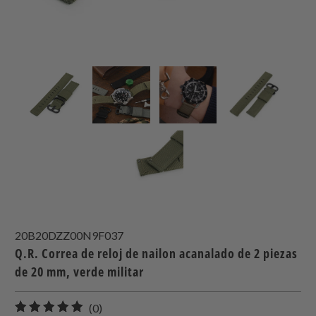
20B20DZZ00N9F037
Q.R. Correa de reloj de nailon acanalado de 2 piezas
de 20 mm, verde militar
0
(0)