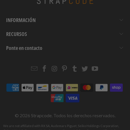
INFORMACIÓN
RECURSOS
Ponte en contacto
Email
Strapcode
Strapcode
Strapcode
Strapcode
Strapcode
Strapcode
Strapcode
on
on
on
on
on
on
Facebook
Instagram
Pinterest
Tumblr
Twitter
YouTube
© 2026
Strapcode
. Todos los derechos reservados.
We are not affiliated with RX SA, Audemars Piguet, Seiko Holdings Corporation,