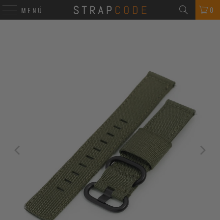
0
MENÚ