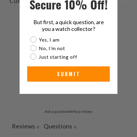
Secure 10% Off!
Customer reviews
0
But first, a quick question, are
/ 5
0 reviews
you a watch collector?
Are you a watch collector?
Yes, I am
5
0
%
No, I’m not
4
0
%
Just starting off
3
0
%
SUBMIT
2
0
%
1
0
%
Ask a question
Write a review
Reviews
Questions
0
0