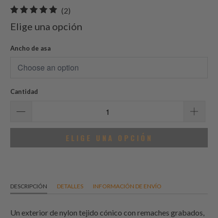
2
(2)
total
Elige una opción
de
reseñas
Ancho de asa
Cantidad
ELIGE UNA OPCIÓN
DESCRIPCIÓN
DETALLES
INFORMACIÓN DE ENVÍO
Un exterior de nylon tejido cónico con remaches grabados,