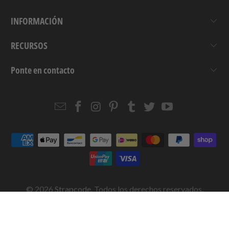
INFORMACIÓN
RECURSOS
Ponte en contacto
Email
Strapcode
Strapcode
Strapcode
Strapcode
Strapcode
Strapcode
Strapcode
on
on
on
on
on
on
Facebook
Instagram
Pinterest
Tumblr
Twitter
YouTube
© 2026
Strapcode
. Todos los derechos reservados.
We are not affiliated with RX SA, Audemars Piguet, Seiko Holdings Corporation,
Orient Watch Company Limited or any other watch brand company. All watches,
likeness, and logos are trademarks or registered trademarks of RX SA, Audemars