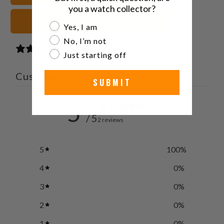
you a watch collector?
grises Correas de reloj
Are you a watch collector?
Yes, I am
No, I’m not
2 reviews
Just starting off
Customer reviews
SUBMIT
5
/ 5
2 reviews
5
100
%
4
0
%
3
0
%
2
0
%
1
0
%