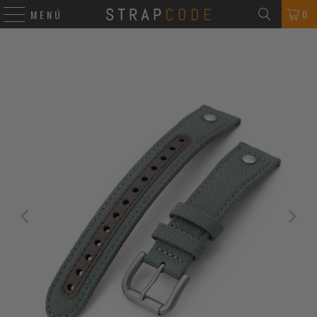
0
MENÚ