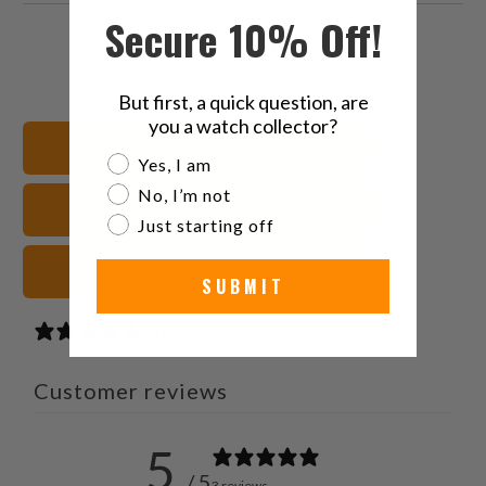
Secure 10% Off!
Comparte
Comparte
Compartir
Email
esto
esto
esto
this
But first, a quick question, are
en
en
en
to
you a watch collector?
Twitter
Facebook
Pinterest
a
Ver todas las correas
friend
Are you a watch collector?
Yes, I am
No, I’m not
Haveston Correas de reloj
Just starting off
grises Correas de reloj
SUBMIT
3 reviews
Customer reviews
5
/ 5
3 reviews