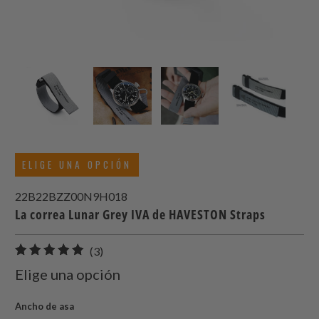
ELIGE UNA OPCIÓN
22B22BZZ00N9H018
La correa Lunar Grey IVA de HAVESTON Straps
3
(3)
total
Elige una opción
de
reseñas
Ancho de asa