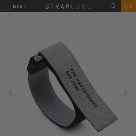
0
MENÚ