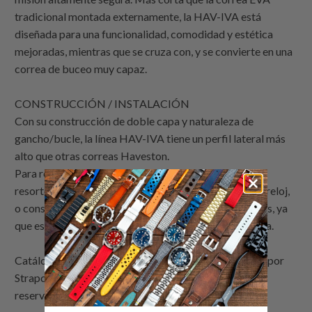
tradicional montada externamente, la HAV-IVA está
diseñada para una funcionalidad, comodidad y estética
mejoradas, mientras que se cruza con, y se convierte en una
correa de buceo muy capaz.
CONSTRUCCIÓN / INSTALACIÓN
Con su construcción de doble capa y naturaleza de
gancho/bucle, la línea HAV-IVA tiene un perfil lateral más
alto que otras correas Haveston.
Para relojes con un espacio limitado entre la barra de
resorte y la caja, instale las barras sobre la correa del reloj,
o considere barras curvas. No fuerce la correa a través, ya
que esto puede deteriorar la correa, las barras y la caja.
Catálogo de correas de reloj demostración de relojes por
Strapcode
: Reloj IWC Big Pilot 5002 46mm 7 días de
reserva de marcha