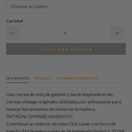
Cantidad
ELIGE UNA OPCIÓN
DESCRIPCIÓN
DETALLES
INFORMACIÓN DE ENVÍO
Una correa de reloj de gancho y bucle inspirada en las
correas vintage originales utilizadas por astronautas para
montar herramientas de misión en la muñeca.
PATRÓN/ EMPAREJAMIENTO:
Constituye un exterior de nylon Gris Lunar con forro de
gancho/bucle negro y marcas de homenaje histórico. El IVA