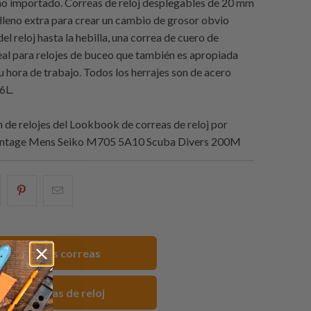
no importado. Correas de reloj desplegables de 20 mm
leno extra para crear un cambio de grosor obvio
del reloj hasta la hebilla, una correa de cuero de
al para relojes de buceo que también es apropiada
u hora de trabajo. Todos los herrajes son de acero
6L.
de relojes del Lookbook de correas de reloj por
Vintage Mens Seiko M705 5A10 Scuba Divers 200M
e
omparte
Compartir
Email
sto
esto
this
n
en
to
acebook
Pinterest
a
er todas las correas
friend
ero Correas de reloj