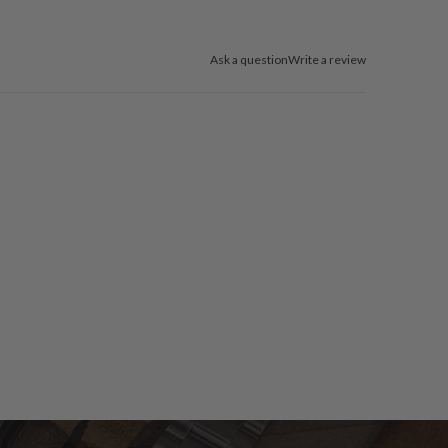
Ask a question
Write a review