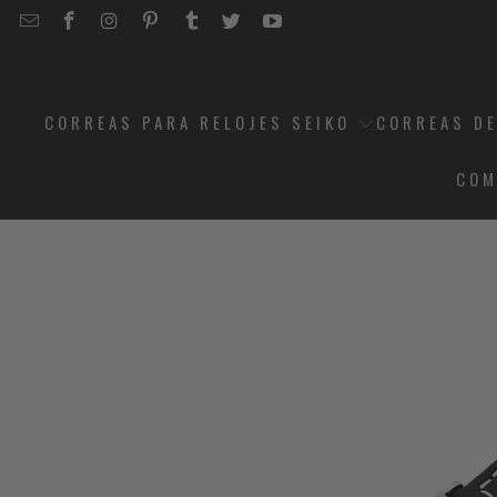
EMAIL
STRAPCODE
STRAPCODE
STRAPCODE
STRAPCODE
STRAPCODE
STRAPCODE
STRAPCODE
ON
ON
ON
ON
ON
ON
FACEBOOK
INSTAGRAM
PINTEREST
TUMBLR
TWITTER
YOUTUBE
CORREAS PARA RELOJES SEIKO
CORREAS DE
COM