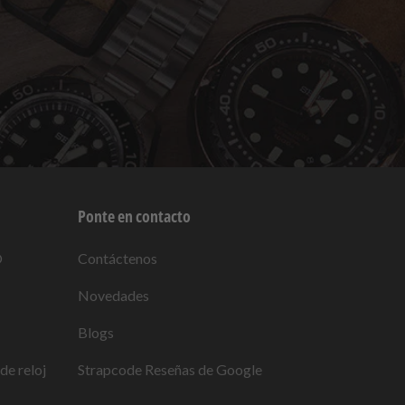
Ponte en contacto
O
Contáctenos
Novedades
Blogs
de reloj
Strapcode
Reseñas de Google