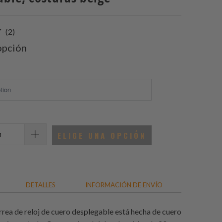
2
(2)
total
opción
de
reseñas
ELIGE UNA OPCIÓN
DETALLES
INFORMACIÓN DE ENVÍO
rrea de reloj de cuero desplegable está hecha de cuero