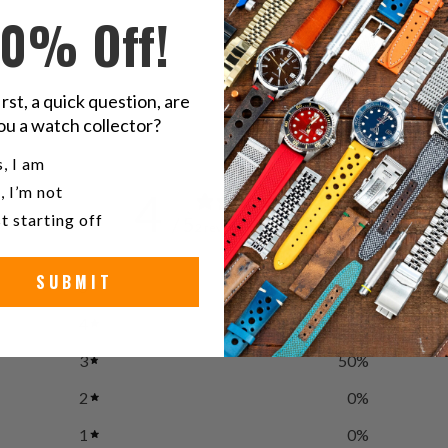
10% Off!
ne
irst, a quick question, are
ou a watch collector?
u a watch collector?
, I am
, I’m not
4
t starting off
/ 5
2 reviews
SUBMIT
5
50
%
4
0
%
3
50
%
2
0
%
1
0
%