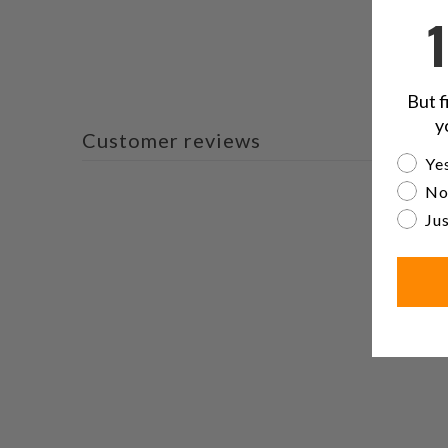
But f
y
Customer reviews
Are yo
Yes
No
Jus