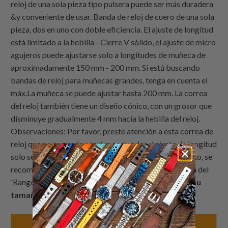
reloj de una sola pieza tipo pulsera puede ser más duradera
&y conveniente de usar. Banda de reloj de cuero de una sola
pieza, dos en uno con doble eficiencia. El ajuste de longitud
está limitado a la hebilla - Cierre V sólido, el ajuste de micro
agujeros puede ajustarse solo a longitudes de muñeca de
aproximadamente 150 mm - 200 mm. Si está buscando
bandas de reloj para muñecas grandes, tenga en cuenta el
máx.La muñeca se puede ajustar hasta 200 mm. La correa
del reloj también tiene un diseño cónico, con un grosor que
disminuye gradualmente 4 mm hacia la hebilla del reloj.
Observaciones: Por favor, preste atención a esta correa de
reloj que no se puede acortar cortando; el ajuste de longitud
solo se puede realizar a través de la hebilla. Por lo tanto, se
recomienda encarecidamente una selección adecuada del
'Rango de longitud'. Haga clic en el botón
'Verifique su
tamaño'
para nuestra guía de medidas.