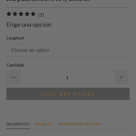
1
(1)
total
Elige una opción
de
reseñas
Longitud
Cantidad
ELIGE UNA OPCIÓN
DESCRIPCIÓN
DETALLES
INFORMACIÓN DE ENVÍO