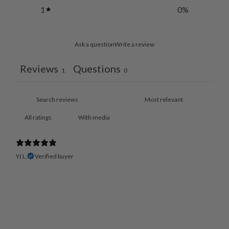
1
0
%
Ask a question
Write a review
Reviews
Questions
1
0
With media
YJ L.
Verified buyer