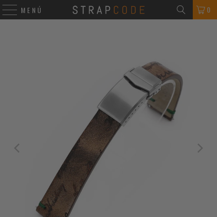
0
MENÚ