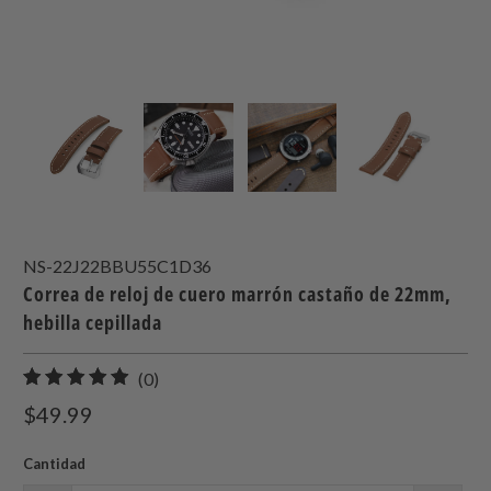
NS-22J22BBU55C1D36
Correa de reloj de cuero marrón castaño de 22mm,
hebilla cepillada
0
(0)
total
$49.99
de
reseñas
Cantidad