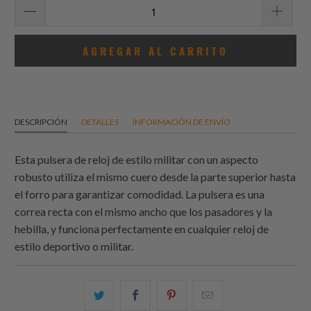
AGREGAR AL CARRITO
DESCRIPCIÓN
DETALLES
INFORMACIÓN DE ENVÍO
Esta pulsera de reloj de estilo militar con un aspecto
robusto utiliza el mismo cuero desde la parte superior hasta
el forro para garantizar comodidad. La pulsera es una
correa recta con el mismo ancho que los pasadores y la
hebilla, y funciona perfectamente en cualquier reloj de
estilo deportivo o militar.
Comparte
Comparte
Compartir
Email