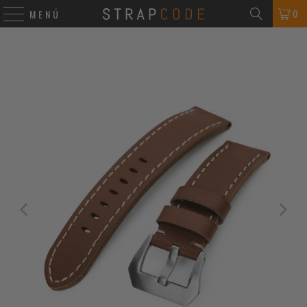
0
MENÚ