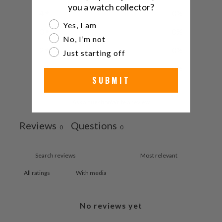
you a watch collector?
4
0
%
Are you a watch collector?
Yes, I am
3
0
%
No, I’m not
2
0
%
Just starting off
1
0
%
SUBMIT
Ask a question
Write a review
Reviews
Questions
0
0
With media
No reviews yet