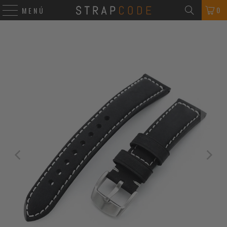
0
MENÚ