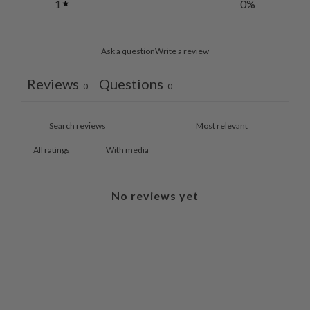
1
0
%
Ask a question
Write a review
Reviews
Questions
0
0
With media
No reviews yet