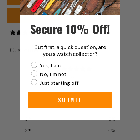
negras Correas de reloj
Secure 10% Off!
0 reviews
But first, a quick question, are
Customer reviews
you a watch collector?
Are you a watch collector?
Yes, I am
0
No, I’m not
/ 5
0 reviews
Just starting off
5
0
%
SUBMIT
4
0
%
3
0
%
2
0
%