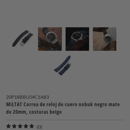
20P18BBU54C1A83
MiLTAT Correa de reloj de cuero nobuk negro mate
de 20mm, costuras beige
0
(0)