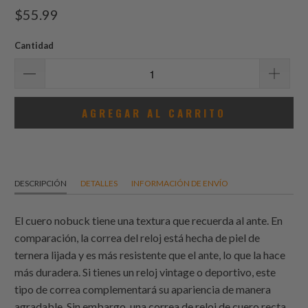
total
$55.99
de
reseñas
Cantidad
AGREGAR AL CARRITO
DESCRIPCIÓN
DETALLES
INFORMACIÓN DE ENVÍO
El cuero nobuck tiene una textura que recuerda al ante. En
comparación, la correa del reloj está hecha de piel de
ternera lijada y es más resistente que el ante, lo que la hace
más duradera. Si tienes un reloj vintage o deportivo, este
tipo de correa complementará su apariencia de manera
agradable. Sin embargo, una correa de reloj de cuero recta