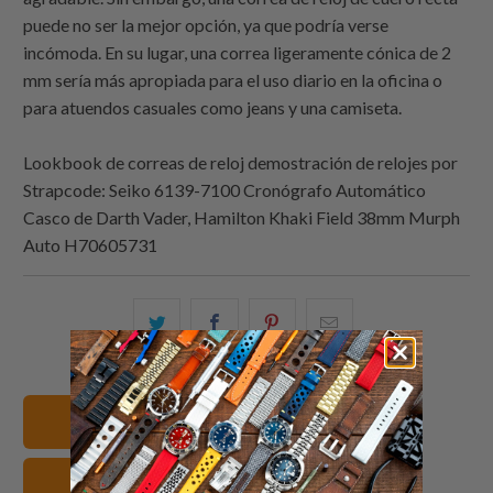
puede no ser la mejor opción, ya que podría verse
incómoda. En su lugar, una correa ligeramente cónica de 2
mm sería más apropiada para el uso diario en la oficina o
para atuendos casuales como jeans y una camiseta.
Lookbook de correas de reloj demostración de relojes por
Strapcode
: Seiko 6139-7100 Cronógrafo Automático
Casco de Darth Vader, Hamilton Khaki Field 38mm Murph
Auto H70605731
Comparte
Comparte
Compartir
Email
esto
esto
esto
this
en
en
en
to
Twitter
Facebook
Pinterest
a
20mm Correas de reloj
friend
Cuero Correas de reloj