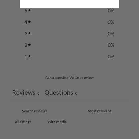
5
0
%
4
0
%
3
0
%
2
0
%
1
0
%
Ask a question
Write a review
Reviews
Questions
0
0
With media