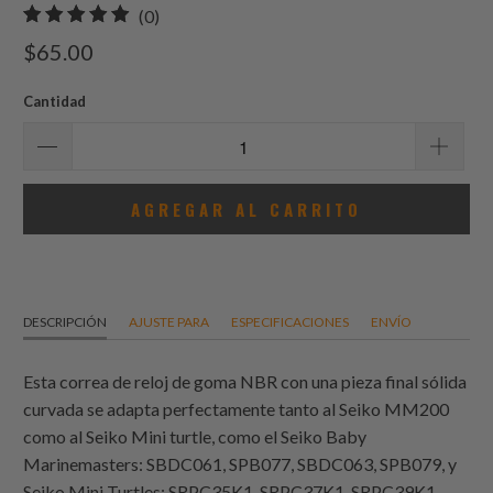
0
(0)
total
$65.00
de
reseñas
Cantidad
AGREGAR AL CARRITO
DESCRIPCIÓN
AJUSTE PARA
ESPECIFICACIONES
ENVÍO
Esta correa de reloj de goma NBR con una pieza final sólida
curvada se adapta perfectamente tanto al Seiko MM200
como al Seiko Mini turtle, como el Seiko Baby
Marinemasters: SBDC061, SPB077, SBDC063, SPB079, y
Seiko Mini Turtles: SRPC35K1, SRPC37K1, SRPC39K1,