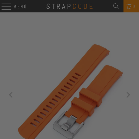
0
MENÚ