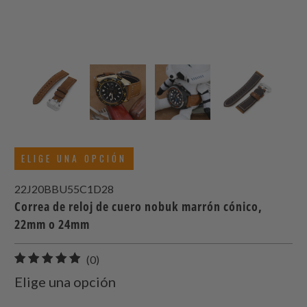
ELIGE UNA OPCIÓN
22J20BBU55C1D28
Correa de reloj de cuero nobuk marrón cónico,
22mm o 24mm
0
(0)
total
Elige una opción
de