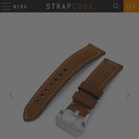
0
MENÚ