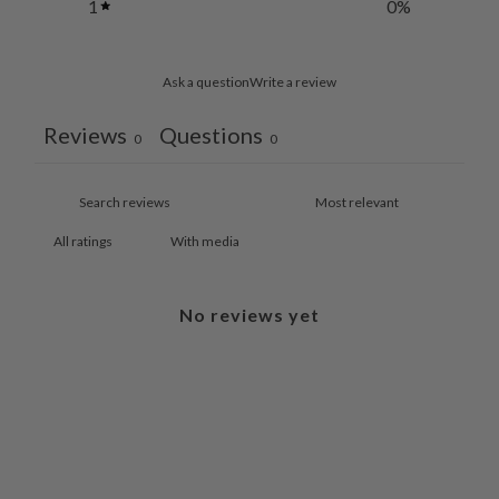
1
0
%
Ask a question
Write a review
Reviews
Questions
0
0
With media
No reviews yet