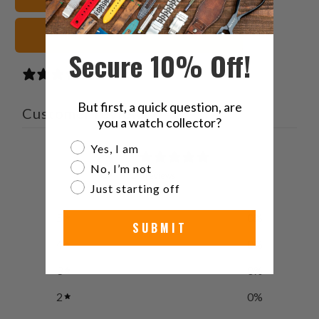
marrones Correas de reloj
Secure 10% Off!
0 reviews
But first, a quick question, are
Customer reviews
you a watch collector?
Are you a watch collector?
Yes, I am
0
No, I’m not
/ 5
0 reviews
Just starting off
5
0
%
SUBMIT
4
0
%
3
0
%
2
0
%