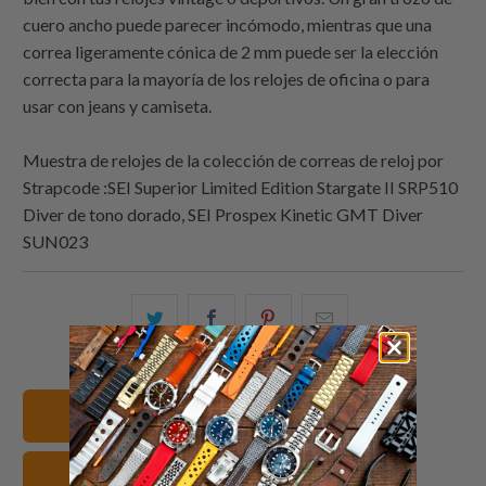
cuero ancho puede parecer incómodo, mientras que una
correa ligeramente cónica de 2 mm puede ser la elección
correcta para la mayoría de los relojes de oficina o para
usar con jeans y camiseta.
Muestra de relojes de la colección de correas de reloj por
Strapcode
:
SEI Superior Limited Edition Stargate II SRP510
Diver de tono dorado, SEI Prospex Kinetic GMT Diver
SUN023
Comparte
Comparte
Compartir
Email
esto
esto
esto
this
en
en
en
to
Twitter
Facebook
Pinterest
a
Ver todas las correas
friend
Cuero Correas de reloj