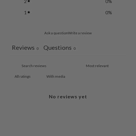
2
0
%
1
0
%
Ask a question
Write a review
Reviews
Questions
0
0
With media
No reviews yet