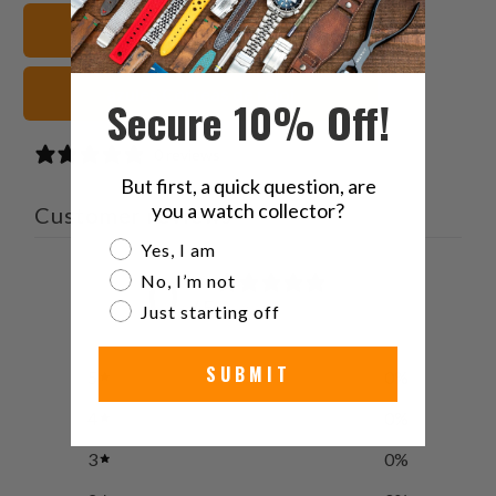
Seiko Sumo Correas de reloj
azules Correas de reloj
Secure 10% Off!
0 reviews
But first, a quick question, are
you a watch collector?
Customer reviews
Are you a watch collector?
Yes, I am
0
No, I’m not
/ 5
Just starting off
0 reviews
SUBMIT
5
0
%
4
0
%
3
0
%