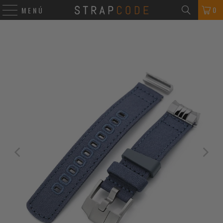
0
MENÚ