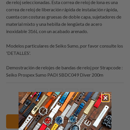
de reloj seleccionadas. Esta correa de reloj de lona es una
correa de reloj de liberación rápida de instalación rápida,
cuenta con costuras gruesas de doble capa, sujetadores de
material mixto y una hebilla de lengüeta de acero
inoxidable 316L con un acabado arenado.
Modelos particulares de Seiko Sumo, por favor consulte los
'DETALLES'.
Demostración de relojes de bandas de reloj por
Strapcode
:
Seiko Prospex Sumo PADI SBDC049 Diver 200m
Comparte
Comparte
Compartir
Email
esto
esto
esto
this
en
en
en
to
Twitter
Facebook
Pinterest
a
20mm Correas de reloj
friend