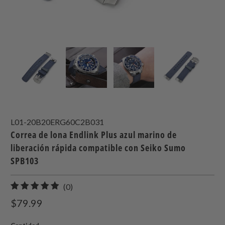
L01-20B20ERG60C2B031
Correa de lona Endlink Plus azul marino de
liberación rápida compatible con Seiko Sumo
SPB103
0
(0)
total
$79.99
de
reseñas